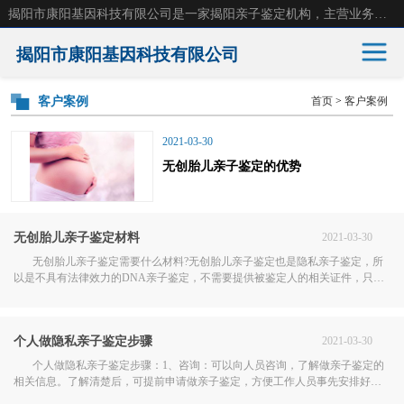
揭阳市康阳基因科技有限公司是一家揭阳亲子鉴定机构，主营业务：揭阳dna亲子鉴定、无创产前亲子鉴定等。揭阳哪里可以做亲子鉴定？揭阳亲子鉴定中心在哪里？地址：广东省 揭阳市榕城区东山街道 岐山大道创鸿万业广场南楼十楼。
揭阳市康阳基因科技有限公司
客户案例
首页
>
客户案例
亲子鉴定
产前胎儿鉴定
2021-03-30
无创胎儿亲子鉴定的优势
无创胎儿亲子鉴定
司法亲子鉴定
孕期亲子鉴定
隐私亲子鉴定
无创胎儿亲子鉴定材料
2021-03-30
入学亲子鉴定
无创胎儿亲子鉴定需要什么材料?无创胎儿亲子鉴定也是隐私亲子鉴定，所
以是不具有法律效力的DNA亲子鉴定，不需要提供被鉴定人的相关证件，只需
要保证样本的准确有效即可。无创胎儿亲子鉴定只需要提供孕妇的静脉血样本
和可疑父亲的DNA样本。孕妇静脉血样本该如..
个人做隐私亲子鉴定步骤
2021-03-30
个人做隐私亲子鉴定步骤：1、咨询：可以向人员咨询，了解做亲子鉴定的
相关信息。了解清楚后，可提前申请做亲子鉴定，方便工作人员事先安排好鉴
定时间。如果不愿公开自己的信息，能够以匿名的方式进行。2、采样：可以选