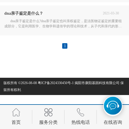
择自行采样，也可以让安康亲子鉴定中心..
dna亲子鉴定是什么？
2021-03-30
dna亲子鉴定是什么?dna亲子鉴定也叫亲权鉴定，是法医物证鉴定的重要组
成部分，它是利用医学、生物学和遗传学的理论和技术，从子代和亲代的形态
构造或生理机能方面的相似特点，分析遗传特征，判断父母与子女之间是否是
亲生关系。dna亲子鉴定准确性如何?在本司..
1
版权所有 ©2026-08-08
粤ICP备2024330450号-1
揭阳市康阳基因科技有限公司
保
留所有权利.
首页
服务分类
热线电话
在线咨询