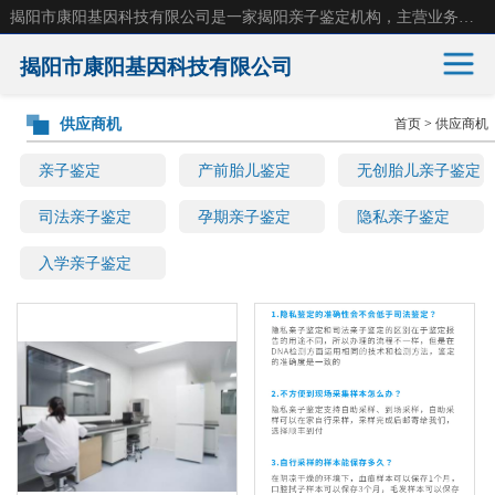
揭阳市康阳基因科技有限公司是一家揭阳亲子鉴定机构，主营业务：揭阳dna亲子鉴定、无创产前亲子鉴定等。揭阳哪里可以做亲子鉴定？揭阳亲子鉴定中心在哪里？地址：广东省 揭阳市榕城区东山街道 岐山大道创鸿万业广场南楼十楼。
揭阳市康阳基因科技有限公司
供应商机
首页
>
供应商机
亲子鉴定
产前胎儿鉴定
亲子鉴定
产前胎儿鉴定
无创胎儿亲子鉴定
无创胎儿亲子鉴定
司法亲子鉴定
司法亲子鉴定
孕期亲子鉴定
隐私亲子鉴定
入学亲子鉴定
孕期亲子鉴定
隐私亲子鉴定
入学亲子鉴定