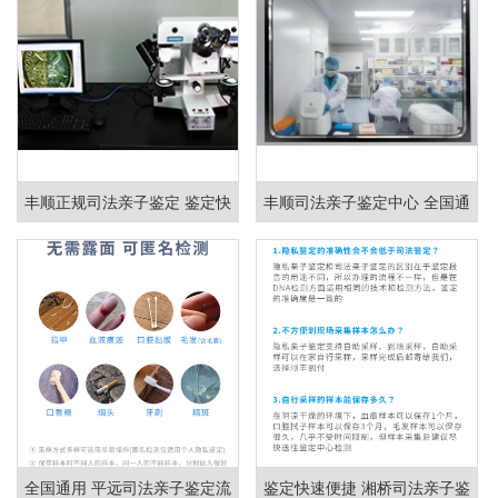
丰顺正规司法亲子鉴定 鉴定快
丰顺司法亲子鉴定中心 全国通
速便捷
用
全国通用 平远司法亲子鉴定流
鉴定快速便捷 湘桥司法亲子鉴