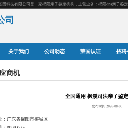
公司
产前胎儿鉴定
关于我们
公司动态
荣誉认证
招聘
应商机
司法亲子鉴定
隐私亲子鉴定
全国通用 枫溪司法亲子鉴
发布时间:2026-08-06
址：广东省揭阳市榕城区
：9999.00人