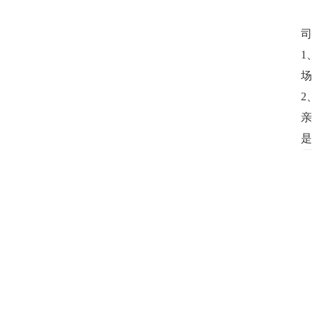
司
1
场
2
亲
是