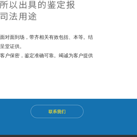
面对面到场，带齐相关有效包括、本等。结
呈堂证供。
客户保密，鉴定准确可靠。竭诚为客户提供