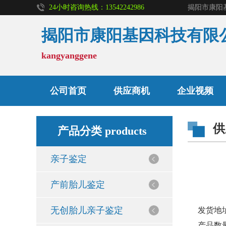
24小时咨询热线：13542242986
揭阳市康阳基因科技有限
kangyanggene
亲子鉴定
公司首页
供应商机
企业视频
供
无创胎儿亲子鉴定
产品分类 products
亲子鉴定
孕期亲子鉴定
产前胎儿鉴定
入学亲子鉴定
无创胎儿亲子鉴定
发货地
产品数量