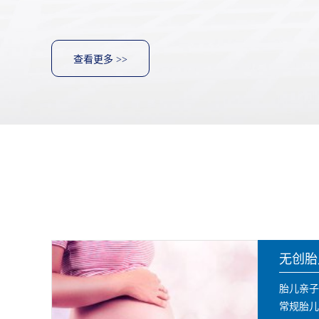
川，云南，贵州等国内各省市和地区的客户委托鉴定。 康阳
DNA鉴定领域..
查看更多 >>
无创胎
胎儿亲子
常规胎儿