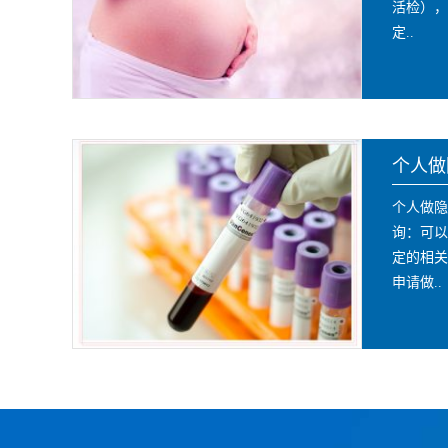
活检），
定..
个人做
个人做隐
询：可以
定的相关
申请做..