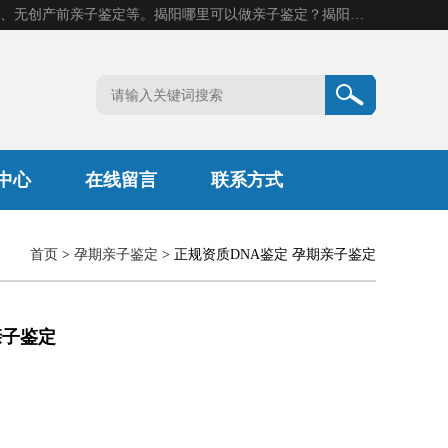
揭阳市康阳基因科技有限公司是一家揭阳亲子鉴定机构，主营业务：揭阳dna亲子鉴定、无创产前亲子鉴定等。揭阳哪里可以做亲子鉴定？揭阳亲子鉴定中心在哪里？地址：广东省 揭阳市榕城区东山街道 岐山大道创鸿万业广场南楼十楼。
中心
在线留言
联系方式
首页
>
孕期亲子鉴定
> 正规资质DNA鉴定 孕期亲子鉴定
亲子鉴定