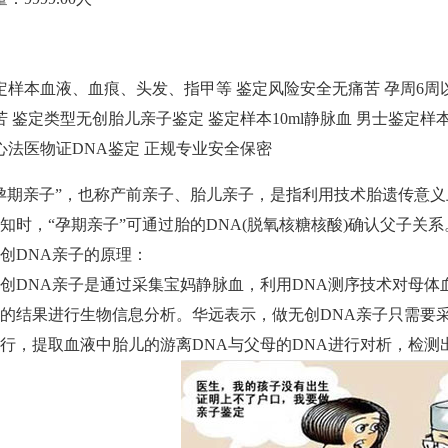
定样本
血液、血痕、头发、指甲等
鉴定风险
安全无痛苦
孕周
6周
苦
鉴定类型
无创胎儿亲子鉴定
鉴定样本
10ml静脉血
男士鉴定样
心
法医物证DNA鉴定
正规专业
安全保密
孕期亲子”，也称产前亲子、胎儿亲子，是指利用技术胎遗传意
知时，“孕期亲子”可通过胎的DNA(脱氧核糖核酸)确认父子关系
创DNA亲子的原理：
创DNA亲子是通过采集宝妈静脉血，利用DNA测序技术对母体
的结果进行生物信息分析。华远表示，做无创DNA亲子只需要
行，提取血液中胎儿的游离DNA与父母的DNA进行对析，检