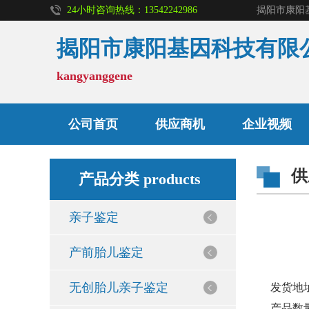
24小时咨询热线：13542242986
揭阳市康阳基因科技有限
kangyanggene
亲子鉴定
公司首页
供应商机
企业视频
供
无创胎儿亲子鉴定
产品分类 products
亲子鉴定
孕期亲子鉴定
产前胎儿鉴定
入学亲子鉴定
无创胎儿亲子鉴定
发货地
产品数量