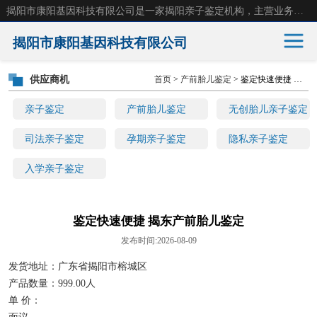
揭阳市康阳基因科技有限公司是一家揭阳亲子鉴定机构，主营业务：揭阳dna亲子鉴定、无创产前亲子鉴定等。揭阳哪里可以做亲子鉴定？揭阳亲子鉴定中心在哪里？地址：广东省 揭阳市榕城区东山街道 岐山大道创鸿万业广场南楼十楼。
揭阳市康阳基因科技有限公司
供应商机
首页
>
产前胎儿鉴定
> 鉴定快速便捷 揭东产前胎儿鉴定
亲子鉴定
产前胎儿鉴定
亲子鉴定
产前胎儿鉴定
无创胎儿亲子鉴定
无创胎儿亲子鉴定
司法亲子鉴定
司法亲子鉴定
孕期亲子鉴定
隐私亲子鉴定
入学亲子鉴定
孕期亲子鉴定
隐私亲子鉴定
入学亲子鉴定
鉴定快速便捷 揭东产前胎儿鉴定
发布时间:2026-08-09
发货地址：广东省揭阳市榕城区
产品数量：999.00人
单 价：