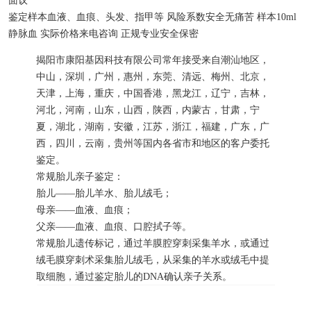
面议
鉴定样本
血液、血痕、头发、指甲等
风险系数
安全无痛苦
样本
10ml
静脉血
实际价格
来电咨询
正规专业
安全保密
揭阳市康阳基因科技有限公司常年接受来自潮汕地区，
中山，深圳，广州，惠州，东莞、清远、梅州、北京，
天津，上海，重庆，中国香港，黑龙江，辽宁，吉林，
河北，河南，山东，山西，陕西，内蒙古，甘肃，宁
夏，湖北，湖南，安徽，江苏，浙江，福建，广东，广
西，四川，云南，贵州等国内各省市和地区的客户委托
鉴定。
常规胎儿亲子鉴定：
胎儿——胎儿羊水、胎儿绒毛；
母亲——血液、血痕；
父亲——血液、血痕、口腔拭子等。
常规胎儿遗传标记，通过羊膜腔穿刺采集羊水，或通过
绒毛膜穿刺术采集胎儿绒毛，从采集的羊水或绒毛中提
取细胞，通过鉴定胎儿的DNA确认亲子关系。