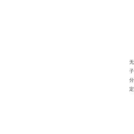
无
子
分
定