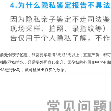
前无创亲子鉴定，只需要孕期满5周或5周以上，直至产前，都
抽取孕妇羊水，只需要外周血15毫升。因孕妇的外周血中含有胎
NA进行比对，就可检测出真实的数据。