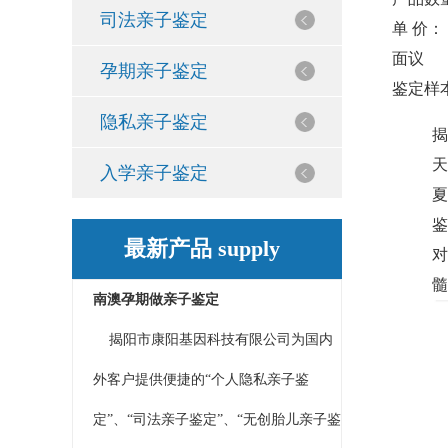
司法亲子鉴定
单 价：
面议
孕期亲子鉴定
鉴定样
隐私亲子鉴定
揭
天
入学亲子鉴定
夏
鉴
最新产品 supply
对
髓
南澳孕期做亲子鉴定
揭阳市康阳基因科技有限公司为国内
外客户提供便捷的“个人隐私亲子鉴
定”、“司法亲子鉴定”、“无创胎儿亲子鉴