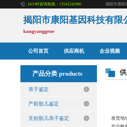
24小时咨询热线：13542242986
揭阳市康阳基因科技有限
kangyanggene
亲子鉴定
公司首页
供应商机
企业视频
供
无创胎儿亲子鉴定
产品分类 products
亲子鉴定
孕期亲子鉴定
产前胎儿鉴定
入学亲子鉴定
无创胎儿亲子鉴定
发货地
产品数量