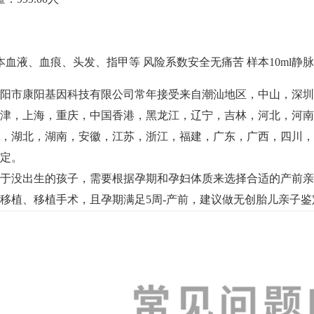
本
血液、血痕、头发、指甲等
风险系数
安全无痛苦
样本
10ml静
阳市康阳基因科技有限公司常年接受来自潮汕地区，中山，深圳
津，上海，重庆，中国香港，黑龙江，辽宁，吉林，河北，河南
，湖北，湖南，安徽，江苏，浙江，福建，广东，广西，四川，
定。
于没出生的孩子，需要根据孕期和孕妇体质来选择合适的产前亲
移植、移植手术，且孕期满足5周-产前，建议做无创胎儿亲子鉴