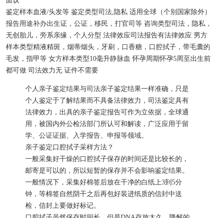
面议
鉴定样本
血液/头发等
鉴定类型
司法,隐私
适用
全球（个别国家除外）
报告用途
补办出生证，公证，移民，打官司等
咨询类型
司法，隐私，
无创胎儿，旁系亲缘，个人分型
法律效应
司法报告有法律效应
男方
样本类型
精液精斑，烟蒂烟头，牙刷，口香糖，口腔拭子，带毛囊的
毛发，指甲等
女方样本类型
10毫升静脉血
怀孕周期
怀孕5周至出生前
都可做
司法效力
无
证件
不需要
个人亲子鉴定结果与司法亲子鉴定结果一样准确，只是
个人鉴定于了解结果而不具备法律效力，司法鉴定具有
法律效力，出具的亲子鉴定报告可作为立依据，全球通
用，被国内外公检法部门所认可和解读，广泛应用于留
学、公证证据、入学报告、申报等领域。
亲子鉴定口腔拭子采样方法？
一般采集好干燥的口腔拭子保存的时间还是比较长的，
邮寄是可以的，所以短暂的保存并不会影响鉴定结果。
一般情况下，采集好棉签后放在干净的白纸上3到5分
钟，等棉签自然阴干之后再包好装进纸质的信封中送
检，信封上要做好标记。
口腔拭子虽然保存时间长，但是DNA存放太久，降解的