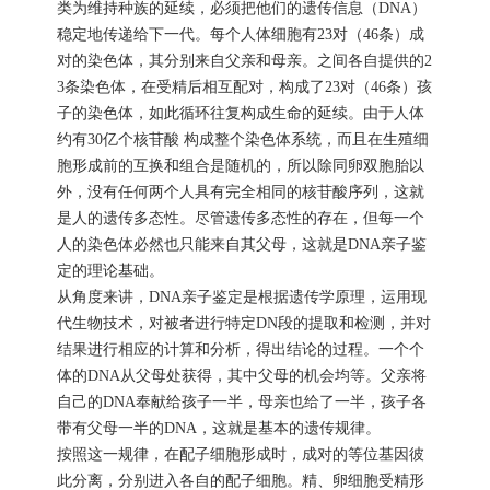
类为维持种族的延续，必须把他们的遗传信息（DNA）
稳定地传递给下一代。每个人体细胞有23对（46条）成
对的染色体，其分别来自父亲和母亲。之间各自提供的2
3条染色体，在受精后相互配对，构成了23对（46条）孩
子的染色体，如此循环往复构成生命的延续。由于人体
约有30亿个核苷酸 构成整个染色体系统，而且在生殖细
胞形成前的互换和组合是随机的，所以除同卵双胞胎以
外，没有任何两个人具有完全相同的核苷酸序列，这就
是人的遗传多态性。尽管遗传多态性的存在，但每一个
人的染色体必然也只能来自其父母，这就是DNA亲子鉴
定的理论基础。
从角度来讲，DNA亲子鉴定是根据遗传学原理，运用现
代生物技术，对被者进行特定DN段的提取和检测，并对
结果进行相应的计算和分析，得出结论的过程。一个个
体的DNA从父母处获得，其中父母的机会均等。父亲将
自己的DNA奉献给孩子一半，母亲也给了一半，孩子各
带有父母一半的DNA，这就是基本的遗传规律。
按照这一规律，在配子细胞形成时，成对的等位基因彼
此分离，分别进入各自的配子细胞。精、卵细胞受精形