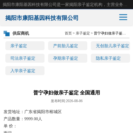
揭阳市康阳基因科技有限公司是一家揭阳亲子鉴定机构，主营业务：揭阳dna亲子鉴定、无创产前亲子鉴定等。揭阳哪里可以做亲子鉴定？揭阳亲子鉴定中心在哪里？地址：广东省 揭阳市榕城区东山街道 岐山大道创鸿万业广场南楼十楼。
揭阳市康阳基因科技有限公司
供应商机
首页
>
亲子鉴定
> 普宁孕妇做亲子鉴定 全国通用
亲子鉴定
产前胎儿鉴定
亲子鉴定
产前胎儿鉴定
无创胎儿亲子鉴定
无创胎儿亲子鉴定
司法亲子鉴定
司法亲子鉴定
孕期亲子鉴定
隐私亲子鉴定
入学亲子鉴定
孕期亲子鉴定
隐私亲子鉴定
入学亲子鉴定
普宁孕妇做亲子鉴定 全国通用
发布时间:2026-08-06
发货地址：广东省揭阳市榕城区
产品数量：9999.00人
单 价：