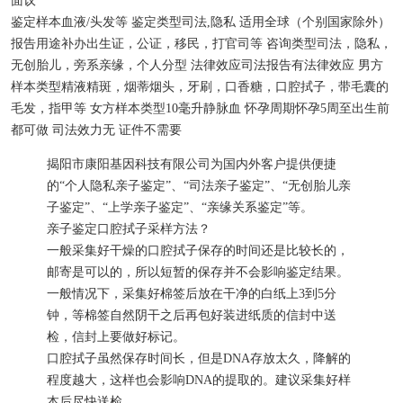
面议
鉴定样本
血液/头发等
鉴定类型
司法,隐私
适用
全球（个别国家除外）
报告用途
补办出生证，公证，移民，打官司等
咨询类型
司法，隐私，
无创胎儿，旁系亲缘，个人分型
法律效应
司法报告有法律效应
男方
样本类型
精液精斑，烟蒂烟头，牙刷，口香糖，口腔拭子，带毛囊的
毛发，指甲等
女方样本类型
10毫升静脉血
怀孕周期
怀孕5周至出生前
都可做
司法效力
无
证件
不需要
揭阳市康阳基因科技有限公司为国内外客户提供便捷
的“个人隐私亲子鉴定”、“司法亲子鉴定”、“无创胎儿亲
子鉴定”、“上学亲子鉴定”、“亲缘关系鉴定”等。
亲子鉴定口腔拭子采样方法？
一般采集好干燥的口腔拭子保存的时间还是比较长的，
邮寄是可以的，所以短暂的保存并不会影响鉴定结果。
一般情况下，采集好棉签后放在干净的白纸上3到5分
钟，等棉签自然阴干之后再包好装进纸质的信封中送
检，信封上要做好标记。
口腔拭子虽然保存时间长，但是DNA存放太久，降解的
程度越大，这样也会影响DNA的提取的。建议采集好样
本后尽快送检。