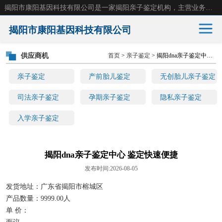
揭阳市康阳基因科技有限公司是一家揭阳亲子鉴定机构，主营业务：揭阳dna亲子鉴定、无创产前亲子鉴定等。揭阳哪里可以做亲子鉴定？揭阳亲子鉴定中心在哪里？地址：广东省 揭阳市榕城区东山街道 岐山大道创鸿万业广场南楼十楼。
揭阳市康阳基因科技有限公司
供应商机
首页
>
亲子鉴定
> 揭阳dna亲子鉴定中心 鉴定快速便捷
亲子鉴定
产前胎儿鉴定
亲子鉴定
产前胎儿鉴定
无创胎儿亲子鉴定
无创胎儿亲子鉴定
司法亲子鉴定
司法亲子鉴定
孕期亲子鉴定
隐私亲子鉴定
入学亲子鉴定
孕期亲子鉴定
隐私亲子鉴定
入学亲子鉴定
揭阳dna亲子鉴定中心 鉴定快速便捷
发布时间:2026-08-05
发货地址：广东省揭阳市榕城区
产品数量：9999.00人
单 价：