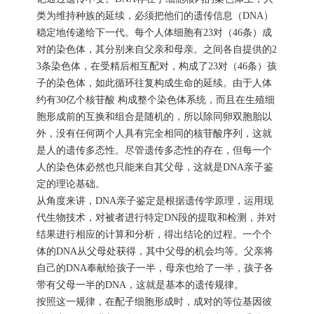
类为维持种族的延续，必须把他们的遗传信息（DNA）
稳定地传递给下一代。每个人体细胞有23对（46条）成
对的染色体，其分别来自父亲和母亲。之间各自提供的2
3条染色体，在受精后相互配对，构成了23对（46条）孩
子的染色体，如此循环往复构成生命的延续。由于人体
约有30亿个核苷酸 构成整个染色体系统，而且在生殖细
胞形成前的互换和组合是随机的，所以除同卵双胞胎以
外，没有任何两个人具有完全相同的核苷酸序列，这就
是人的遗传多态性。尽管遗传多态性的存在，但每一个
人的染色体必然也只能来自其父母，这就是DNA亲子鉴
定的理论基础。
从角度来讲，DNA亲子鉴定是根据遗传学原理，运用现
代生物技术，对被者进行特定DN段的提取和检测，并对
结果进行相应的计算和分析，得出结论的过程。一个个
体的DNA从父母处获得，其中父母的机会均等。父亲将
自己的DNA奉献给孩子一半，母亲也给了一半，孩子各
带有父母一半的DNA，这就是基本的遗传规律。
按照这一规律，在配子细胞形成时，成对的等位基因彼