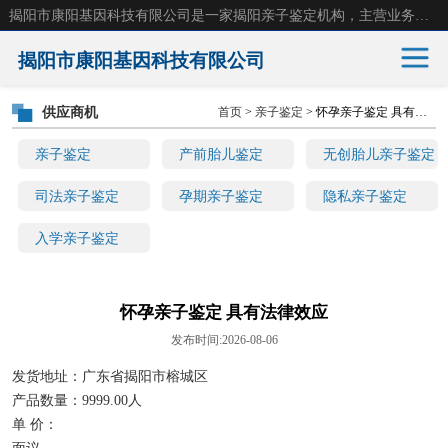
揭阳市康阳基因科技有限公司是一家揭阳亲子鉴定机构，主营业务：揭阳dna亲子鉴定、无创产前亲子鉴定等。揭阳哪里可以做亲子鉴定？揭阳亲子鉴定中心在哪里？地址：广东省 揭阳市榕城区东山街道 岐山大道创鸿万业广场南楼十楼。
揭阳市康阳基因科技有限公司
供应商机
首页
>
亲子鉴定
> 怀孕亲子鉴定 具有法律效应
亲子鉴定
产前胎儿鉴定
亲子鉴定
产前胎儿鉴定
无创胎儿亲子鉴定
无创胎儿亲子鉴定
司法亲子鉴定
司法亲子鉴定
孕期亲子鉴定
隐私亲子鉴定
入学亲子鉴定
孕期亲子鉴定
隐私亲子鉴定
入学亲子鉴定
怀孕亲子鉴定 具有法律效应
发布时间:2026-08-06
发货地址：广东省揭阳市榕城区
产品数量：9999.00人
单 价：