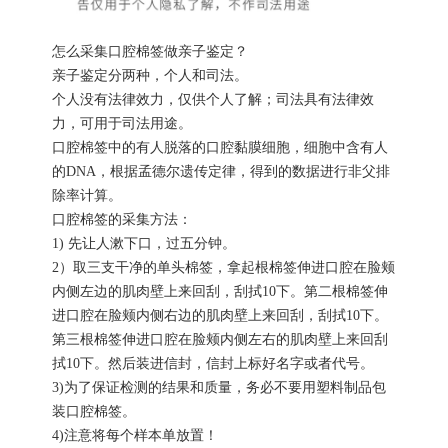
怎么采集口腔棉签做亲子鉴定？
亲子鉴定分两种，个人和司法。
个人没有法律效力，仅供个人了解；司法具有法律效
力，可用于司法用途。
口腔棉签中的有人脱落的口腔黏膜细胞，细胞中含有人
的DNA，根据孟德尔遗传定律，得到的数据进行非父排
除率计算。
口腔棉签的采集方法：
1) 先让人漱下口，过五分钟。
2）取三支干净的单头棉签，拿起根棉签伸进口腔在脸颊
内侧左边的肌肉壁上来回刮，刮拭10下。第二根棉签伸
进口腔在脸颊内侧右边的肌肉壁上来回刮，刮拭10下。
第三根棉签伸进口腔在脸颊内侧左右的肌肉壁上来回刮
拭10下。然后装进信封，信封上标好名字或者代号。
3)为了保证检测的结果和质量，务必不要用塑料制品包
装口腔棉签。
4)注意将每个样本单放置！