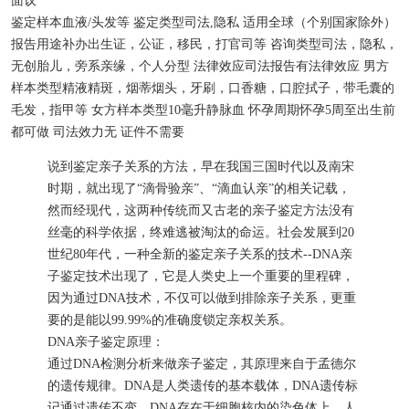
面议
鉴定样本
血液/头发等
鉴定类型
司法,隐私
适用
全球（个别国家除外）
报告用途
补办出生证，公证，移民，打官司等
咨询类型
司法，隐私，
无创胎儿，旁系亲缘，个人分型
法律效应
司法报告有法律效应
男方
样本类型
精液精斑，烟蒂烟头，牙刷，口香糖，口腔拭子，带毛囊的
毛发，指甲等
女方样本类型
10毫升静脉血
怀孕周期
怀孕5周至出生前
都可做
司法效力
无
证件
不需要
说到鉴定亲子关系的方法，早在我国三国时代以及南宋
时期，就出现了“滴骨验亲”、“滴血认亲”的相关记载，
然而经现代，这两种传统而又古老的亲子鉴定方法没有
丝毫的科学依据，终难逃被淘汰的命运。社会发展到20
世纪80年代，一种全新的鉴定亲子关系的技术--DNA亲
子鉴定技术出现了，它是人类史上一个重要的里程碑，
因为通过DNA技术，不仅可以做到排除亲子关系，更重
要的是能以99.99%的准确度锁定亲权关系。
DNA亲子鉴定原理：
通过DNA检测分析来做亲子鉴定，其原理来自于孟德尔
的遗传规律。DNA是人类遗传的基本载体，DNA遗传标
记通过遗传不变。DNA存在于细胞核内的染色体上，人