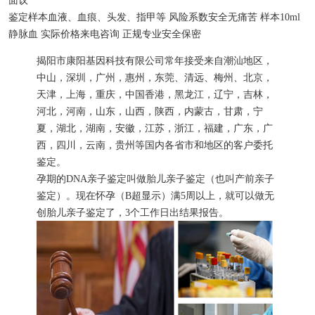
面议
鉴定样本
血液、血痕、头发、指甲等
风险系数
安全无痛苦
样本
10ml
静脉血
实际价格
来电咨询
正规专业
安全保密
揭阳市康阳基因科技有限公司常年接受来自潮汕地区，
中山，深圳，广州，惠州，东莞、清远、梅州、北京，
天津，上海，重庆，中国香港，黑龙江，辽宁，吉林，
河北，河南，山东，山西，陕西，内蒙古，甘肃，宁
夏，湖北，湖南，安徽，江苏，浙江，福建，广东，广
西，四川，云南，贵州等国内各省市和地区的客户委托
鉴定。
孕期的DNA亲子鉴定叫做胎儿亲子鉴定（也叫产前亲子
鉴定）。现在怀孕（B超显示）满5周以上，就可以做无
创胎儿亲子鉴定了，3个工作日出结果报告。