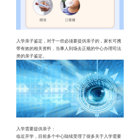
入学亲子鉴定，对于一些必须要提供亲子的，家长可携
带有效的相关资料，当事人到场去正规的中心办理司法
类的亲子鉴定。
入学需要提供亲子：
临近开学，目前多个中心陆续受理了很多关于入学需要