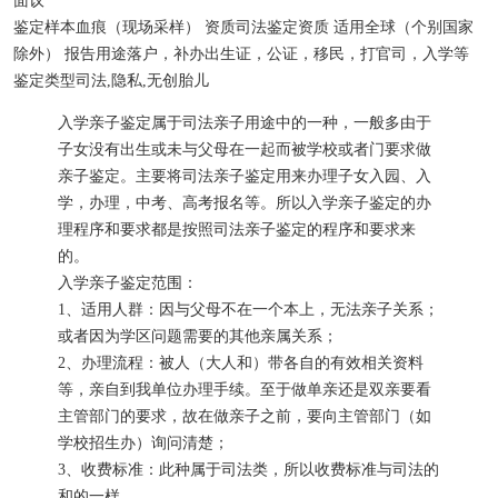
面议
鉴定样本
血痕（现场采样）
资质
司法鉴定资质
适用
全球（个别国家
除外）
报告用途
落户，补办出生证，公证，移民，打官司，入学等
鉴定类型
司法,隐私,无创胎儿
入学亲子鉴定属于司法亲子用途中的一种，一般多由于
子女没有出生或未与父母在一起而被学校或者门要求做
亲子鉴定。主要将司法亲子鉴定用来办理子女入园、入
学，办理，中考、高考报名等。所以入学亲子鉴定的办
理程序和要求都是按照司法亲子鉴定的程序和要求来
的。
入学亲子鉴定范围：
1、适用人群：因与父母不在一个本上，无法亲子关系；
或者因为学区问题需要的其他亲属关系；
2、办理流程：被人（大人和）带各自的有效相关资料
等，亲自到我单位办理手续。至于做单亲还是双亲要看
主管部门的要求，故在做亲子之前，要向主管部门（如
学校招生办）询问清楚；
3、收费标准：此种属于司法类，所以收费标准与司法的
和的一样。