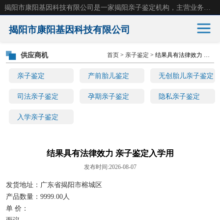
揭阳市康阳基因科技有限公司是一家揭阳亲子鉴定机构，主营业务：揭阳dna亲子鉴定、无创产前亲子鉴定等。揭阳哪里可以做亲子鉴定？揭阳亲子鉴定中心在哪里？地址：广东省 揭阳市榕城区东山街道 岐山大道创鸿万业广场南楼十楼。
揭阳市康阳基因科技有限公司
供应商机
首页
>
亲子鉴定
> 结果具有法律效力 亲子鉴定入学用
亲子鉴定
产前胎儿鉴定
亲子鉴定
产前胎儿鉴定
无创胎儿亲子鉴定
无创胎儿亲子鉴定
司法亲子鉴定
司法亲子鉴定
孕期亲子鉴定
隐私亲子鉴定
入学亲子鉴定
孕期亲子鉴定
隐私亲子鉴定
入学亲子鉴定
结果具有法律效力 亲子鉴定入学用
发布时间:2026-08-07
发货地址：广东省揭阳市榕城区
产品数量：9999.00人
单 价：