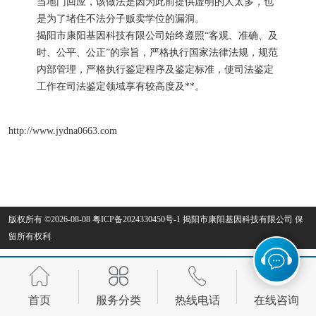
当地门回应，该做法是因为此前提供虚明的人太多，也
是为了堵住不法分子贩卖学位的漏洞。
揭阳市康阳基因科技有限公司始终遵照“客观、准确、及
时、公平、公正”的宗旨，严格执行国家法律法规，规范
内部管理，严格执行鉴定程序及鉴定标准，使司法鉴定
工作在司法鉴定领域享有较高度及**。
http://www.jydna0663.com
版权所有 ©2026-08-08
粤ICP备2024330450号-1
揭阳市康阳基因科技有限公司
保
留所有权利.
首页
服务分类
热线电话
在线咨询