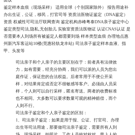
面议
鉴定样本
血痕（现场采样）
适用
全球（个别国家除外）
报告用途
补
办出生证，公证，移民，打官司等
资质
法医物证鉴定（DNA鉴定）
资质
权威性
可司法厅联网查询
鉴定机构
赤峰粤泰DNA亲子鉴定中心
鉴定类型
司法,隐私,无创胎儿
实验室资质
法医物证
认证
CNAS认证
是
否需要本人到场
所有被鉴定人都需要到场
样本类型
血痕
办理地点
惠
州新汽车客运站10楼(莞惠轻轨龙丰站)
司法亲子鉴定样本
血液、指
甲、头发等
司法亲子和个人亲子的主要区别在于：前者具有法律效
力，如有需要，经充分协商，我们可以派的人员为您出
庭作证，保证您的合法权益。后者常用于不便公开采
样，对结果肯定或否定不很敏感等客户。必须由人员采
样，个人则可以自行采样，匿名寄送。两者的收费标准
也不相同。大多数可以要求数量可观的精神赔偿，而个
人则不行。
司法亲子鉴定和个人亲子鉴定的区别：
1、司法亲子鉴定：如果是用于报、公证、打官司、办理
出生等司法用途，那要做司法亲子鉴定，需要所有人到
场，现场采样、拍照片、工作人员核对核对，带上人的