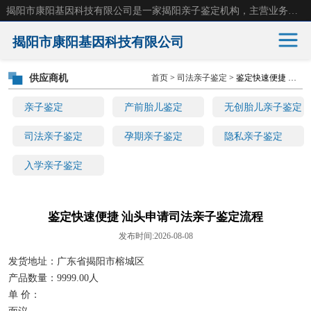
揭阳市康阳基因科技有限公司是一家揭阳亲子鉴定机构，主营业务：揭阳dna亲子鉴定、无创产前亲子鉴定等。揭阳哪里可以做亲子鉴定？揭阳亲子鉴定中心在哪里？地址：广东省 揭阳市榕城区东山街道 岐山大道创鸿万业广场南楼十楼。
揭阳市康阳基因科技有限公司
供应商机
首页
>
司法亲子鉴定
> 鉴定快速便捷 汕头申请司法亲子鉴定流程
亲子鉴定
产前胎儿鉴定
亲子鉴定
产前胎儿鉴定
无创胎儿亲子鉴定
无创胎儿亲子鉴定
司法亲子鉴定
司法亲子鉴定
孕期亲子鉴定
隐私亲子鉴定
入学亲子鉴定
孕期亲子鉴定
隐私亲子鉴定
入学亲子鉴定
鉴定快速便捷 汕头申请司法亲子鉴定流程
发布时间:2026-08-08
发货地址：广东省揭阳市榕城区
产品数量：9999.00人
单 价：