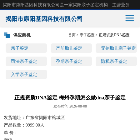
揭阳市康阳基因科技有限公司是一家揭阳亲子鉴定机构，主营业务：揭阳dna亲子鉴定、无创产前亲子鉴定等。揭阳哪里可以做亲子鉴定？揭阳亲子鉴定中心在哪里？地址：广东省 揭阳市榕城区东山街道 岐山大道创鸿万业广场南楼十楼。
揭阳市康阳基因科技有限公司
供应商机
首页
>
亲子鉴定
> 正规资质DNA鉴定 梅州孕期怎么做dna亲子鉴定
亲子鉴定
产前胎儿鉴定
亲子鉴定
产前胎儿鉴定
无创胎儿亲子鉴定
无创胎儿亲子鉴定
司法亲子鉴定
司法亲子鉴定
孕期亲子鉴定
隐私亲子鉴定
入学亲子鉴定
孕期亲子鉴定
隐私亲子鉴定
入学亲子鉴定
正规资质DNA鉴定 梅州孕期怎么做dna亲子鉴定
发布时间:2026-08-08
发货地址：广东省揭阳市榕城区
产品数量：9999.00人
单 价：