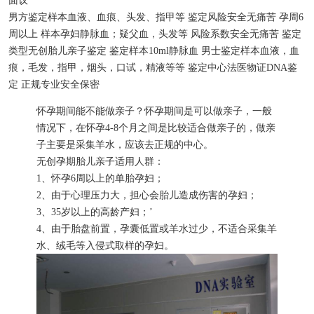
面议
男方鉴定样本
血液、血痕、头发、指甲等
鉴定风险
安全无痛苦
孕周
6
周以上
样本
孕妇静脉血；疑父血，头发等
风险系数
安全无痛苦
鉴定
类型
无创胎儿亲子鉴定
鉴定样本
10ml静脉血
男士鉴定样本
血液，血
痕，毛发，指甲，烟头，口试，精液等等
鉴定中心
法医物证DNA鉴
定
正规专业
安全保密
怀孕期间能不能做亲子？怀孕期间是可以做亲子，一般
情况下，在怀孕4-8个月之间是比较适合做亲子的，做亲
子主要是采集羊水，应该去正规的中心。
无创孕期胎儿亲子适用人群：
1、怀孕6周以上的单胎孕妇；
2、由于心理压力大，担心会胎儿造成伤害的孕妇；
3、35岁以上的高龄产妇；’
4、由于胎盘前置，孕囊低置或羊水过少，不适合采集羊
水、绒毛等入侵式取样的孕妇。