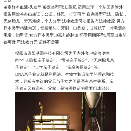
面议
鉴定样本
血液/头发等
鉴定类型
司法,隐私
适用
全球（个别国家除外）
报告用途
补办出生证，公证，移民，打官司等
咨询类型
司法，隐私，
无创胎儿，旁系亲缘，个人分型
法律效应
司法报告有法律效应
男方
样本类型
精液精斑，烟蒂烟头，牙刷，口香糖，口腔拭子，带毛囊的
毛发，指甲等
女方样本类型
10毫升静脉血
怀孕周期
怀孕5周至出生前
都可做
司法效力
无
证件
不需要
揭阳市康阳基因科技有限公司为国内外客户提供便捷
的“个人隐私亲子鉴定”、“司法亲子鉴定”、“无创胎儿亲
子鉴定”、“上学亲子鉴定”、“亲缘关系鉴定”等。
DNA亲子鉴定就是利用法、生物学和遗传学的理论和技
术，判断有争议的父母与子女之间是否有亲生关系。亲
子鉴定又称亲权、父权，是法医物证的重要组成部分。