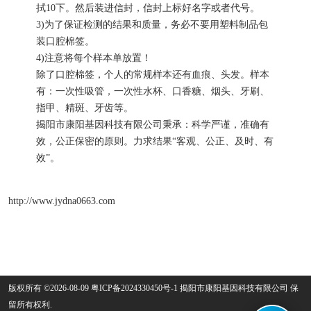
拭10下。然后装进信封，信封上标好名字或者代号。
3)为了保证检测的结果和质量，务必不要用塑料制品包
装口腔棉签。
4)注意将每个样本单放置！
除了口腔棉签，个人的常规样本还有血痕、头发。样本
有：一次性吸管，一次性水杯、口香糖、烟头、牙刷、
指甲、精斑、牙齿等。
揭阳市康阳基因科技有限公司秉承：科学严谨，准确有
效，公正保密的原则。力求结果“客观、公正、及时、有
效”。
http://www.jydna0663.com
版权所有 ©2026-08-09
粤ICP备2024330450号-1
揭阳市康阳基因科技有限公司
保
留所有权利.