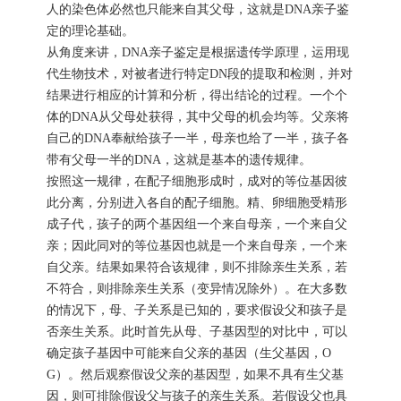
人的染色体必然也只能来自其父母，这就是DNA亲子鉴
定的理论基础。
从角度来讲，DNA亲子鉴定是根据遗传学原理，运用现
代生物技术，对被者进行特定DN段的提取和检测，并对
结果进行相应的计算和分析，得出结论的过程。一个个
体的DNA从父母处获得，其中父母的机会均等。父亲将
自己的DNA奉献给孩子一半，母亲也给了一半，孩子各
带有父母一半的DNA，这就是基本的遗传规律。
按照这一规律，在配子细胞形成时，成对的等位基因彼
此分离，分别进入各自的配子细胞。精、卵细胞受精形
成子代，孩子的两个基因组一个来自母亲，一个来自父
亲；因此同对的等位基因也就是一个来自母亲，一个来
自父亲。结果如果符合该规律，则不排除亲生关系，若
不符合，则排除亲生关系（变异情况除外）。在大多数
的情况下，母、子关系是已知的，要求假设父和孩子是
否亲生关系。此时首先从母、子基因型的对比中，可以
确定孩子基因中可能来自父亲的基因（生父基因，O
G）。然后观察假设父亲的基因型，如果不具有生父基
因，则可排除假设父与孩子的亲生关系。若假设父也具