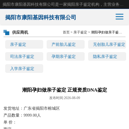
揭阳市康阳基因科技有限公司是一家揭阳亲子鉴定机构，主营业务：揭阳dna亲子鉴定、无创产前亲子鉴定等。揭阳哪里可以做亲子鉴定？揭阳亲子鉴定中心在哪里？地址：广东省 揭阳市榕城区东山街道 岐山大道创鸿万业广场南楼十楼。
揭阳市康阳基因科技有限公司
供应商机
首页
>
亲子鉴定
> 潮阳孕妇做亲子鉴定 正规资质DNA鉴定
亲子鉴定
产前胎儿鉴定
亲子鉴定
产前胎儿鉴定
无创胎儿亲子鉴定
无创胎儿亲子鉴定
司法亲子鉴定
司法亲子鉴定
孕期亲子鉴定
隐私亲子鉴定
入学亲子鉴定
孕期亲子鉴定
隐私亲子鉴定
入学亲子鉴定
潮阳孕妇做亲子鉴定 正规资质DNA鉴定
发布时间:2026-08-09
发货地址：广东省揭阳市榕城区
产品数量：9999.00人
单 价：