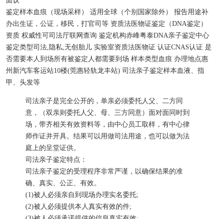
面议
鉴定样本
血痕（现场采样）
适用
全球（个别国家除外）
报告用途
补
办出生证，公证，移民，打官司等
资质
法医物证鉴定（DNA鉴定）
资质
权威性
可司法厅联网查询
鉴定机构
赤峰粤泰DNA亲子鉴定中心
鉴定类型
司法,隐私,无创胎儿
实验室资质
法医物证
认证
CNAS认证
是
否需要本人到场
所有被鉴定人都需要到场
样本类型
血痕
办理地点
惠
州新汽车客运站10楼(莞惠轻轨龙丰站)
司法亲子鉴定样本
血液、指
甲、头发等
司法亲子是完全公开的，单亲必须委托人父、二方同
意，（双亲则委托人父、母、三方同意）面对面同时到
场，带齐相关有效资料等，由中心员工取样，有中心律
师作证并开具。结果可以用做司法用途，也可以做为法
庭上的呈堂证供。
司法亲子鉴定特点：
司法亲子鉴定的受理程序非常严谨，以确保结果的准
确、真实、公正、有效。
(1)被人必须亲自到现场办理实名委托;
(2)被人必须提供本人真实有效的件;
(3)被人必须承诺提供的信息真实有效;