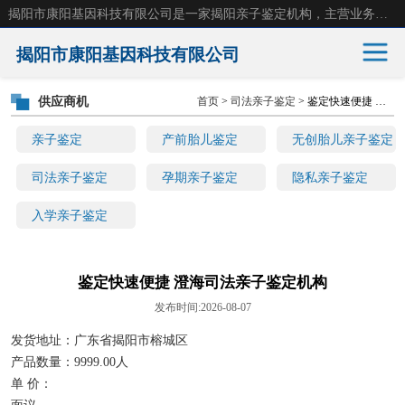
揭阳市康阳基因科技有限公司是一家揭阳亲子鉴定机构，主营业务：揭阳dna亲子鉴定、无创产前亲子鉴定等。揭阳哪里可以做亲子鉴定？揭阳亲子鉴定中心在哪里？地址：广东省 揭阳市榕城区东山街道 岐山大道创鸿万业广场南楼十楼。
揭阳市康阳基因科技有限公司
供应商机
首页
>
司法亲子鉴定
> 鉴定快速便捷 澄海司法亲子鉴定机构
亲子鉴定
产前胎儿鉴定
亲子鉴定
产前胎儿鉴定
无创胎儿亲子鉴定
无创胎儿亲子鉴定
司法亲子鉴定
司法亲子鉴定
孕期亲子鉴定
隐私亲子鉴定
入学亲子鉴定
孕期亲子鉴定
隐私亲子鉴定
入学亲子鉴定
鉴定快速便捷 澄海司法亲子鉴定机构
发布时间:2026-08-07
发货地址：广东省揭阳市榕城区
产品数量：9999.00人
单 价：