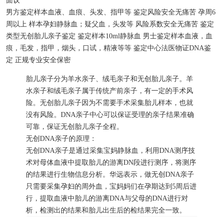
面议
男方鉴定样本
血液、血痕、头发、指甲等
鉴定风险
安全无痛苦
孕周
6
周以上
样本
孕妇静脉血；疑父血，头发等
风险系数
安全无痛苦
鉴定
类型
无创胎儿亲子鉴定
鉴定样本
10ml静脉血
男士鉴定样本
血液，血
痕，毛发，指甲，烟头，口试，精液等等
鉴定中心
法医物证DNA鉴
定
正规专业
安全保密
胎儿亲子分为羊水亲子、绒毛亲子和无创胎儿亲子。羊
水亲子和绒毛亲子属于传统产前亲子，有一定的手术风
险。无创胎儿亲子因为不需要手术采集胎儿样本，也就
没有风险。DNA亲子中心可以保证受理的亲子结果准确
可靠，保证无创胎儿亲子全程。
无创DNA亲子的原理：
无创DNA亲子是通过采集宝妈静脉血，利用DNA测序技
术对母体血液中提取胎儿的游离DN段进行测序，将测序
的结果进行生物信息分析。华远表示，做无创DNA亲子
只需要采集孕妇的周外血，宝妈妈们在孕期达到5周后进
行，提取血液中胎儿的游离DNA与父母的DNA进行对
析，检测出的结果和胎儿出生后的检结果完全一致。