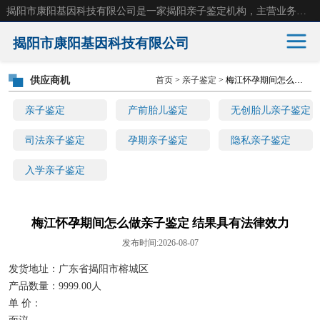
揭阳市康阳基因科技有限公司是一家揭阳亲子鉴定机构，主营业务：揭阳dna亲子鉴定、无创产前亲子鉴定等。揭阳哪里可以做亲子鉴定？揭阳亲子鉴定中心在哪里？地址：广东省 揭阳市榕城区东山街道 岐山大道创鸿万业广场南楼十楼。
揭阳市康阳基因科技有限公司
供应商机
首页
>
亲子鉴定
> 梅江怀孕期间怎么做亲子鉴定 结果具有法律效力
亲子鉴定
产前胎儿鉴定
亲子鉴定
产前胎儿鉴定
无创胎儿亲子鉴定
无创胎儿亲子鉴定
司法亲子鉴定
司法亲子鉴定
孕期亲子鉴定
隐私亲子鉴定
入学亲子鉴定
孕期亲子鉴定
隐私亲子鉴定
入学亲子鉴定
梅江怀孕期间怎么做亲子鉴定 结果具有法律效力
发布时间:2026-08-07
发货地址：广东省揭阳市榕城区
产品数量：9999.00人
单 价：