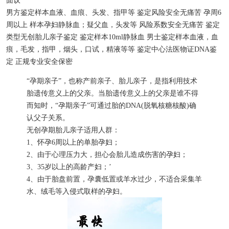
面议
男方鉴定样本
血液、血痕、头发、指甲等
鉴定风险
安全无痛苦
孕周
6
周以上
样本
孕妇静脉血；疑父血，头发等
风险系数
安全无痛苦
鉴定
类型
无创胎儿亲子鉴定
鉴定样本
10ml静脉血
男士鉴定样本
血液，血
痕，毛发，指甲，烟头，口试，精液等等
鉴定中心
法医物证DNA鉴
定
正规专业
安全保密
“孕期亲子”，也称产前亲子、胎儿亲子，是指利用技术
胎遗传意义上的父亲。当胎遗传意义上的父亲是谁不得
而知时，“孕期亲子”可通过胎的DNA(脱氧核糖核酸)确
认父子关系。
无创孕期胎儿亲子适用人群：
1、怀孕6周以上的单胎孕妇；
2、由于心理压力大，担心会胎儿造成伤害的孕妇；
3、35岁以上的高龄产妇；’
4、由于胎盘前置，孕囊低置或羊水过少，不适合采集羊
水、绒毛等入侵式取样的孕妇。