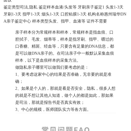
面议
鉴定类型
司法,隐私
鉴定样本
血液/头发等
牙刷亲子鉴定
1
头发
1-3天
牙刷
1-3天
指甲
1-3天
烟头
1-3天
口腔粘膜
1-3天
机构名称
惠州瑞华DN
A亲子鉴定中心
样本类型
头发、指甲、血液等
证件
不需要
亲子样本分为常规样本和样本，常规样本是指血痕、口
腔拭子、毛发、烟蒂等，样本是指牙刷、指甲、嚼过的
口香糖、精斑、经血等，只要含有足量的DNA信息，都
是可以做DNA亲子的。在司法亲子中一般默认采集血痕
样本，以下是血痕样本的采集方法。
做隐私亲子哪里可以做我们要考虑的是：
1、要考虑这家中心的结果是否准确，无非要的就是准
确；
2、如果是个人的，那就是看是否安全，隐私，很多人想
的就是不想让其他人知道，做个人的都是如此，那如果
是司法，那就是报告书是否真实有效；
3、中心的规模，医师团队实力等各方面。