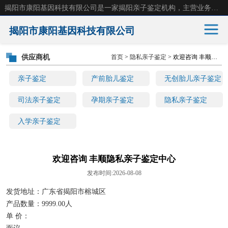
揭阳市康阳基因科技有限公司是一家揭阳亲子鉴定机构，主营业务：揭阳dna亲子鉴定、无创产前亲子鉴定等。揭阳哪里可以做亲子鉴定？揭阳亲子鉴定中心在哪里？地址：广东省 揭阳市榕城区东山街道 岐山大道创鸿万业广场南楼十楼。
揭阳市康阳基因科技有限公司
供应商机
首页
>
隐私亲子鉴定
> 欢迎咨询 丰顺隐私亲子鉴定中心
亲子鉴定
产前胎儿鉴定
亲子鉴定
产前胎儿鉴定
无创胎儿亲子鉴定
无创胎儿亲子鉴定
司法亲子鉴定
司法亲子鉴定
孕期亲子鉴定
隐私亲子鉴定
入学亲子鉴定
孕期亲子鉴定
隐私亲子鉴定
入学亲子鉴定
欢迎咨询 丰顺隐私亲子鉴定中心
发布时间:2026-08-08
发货地址：广东省揭阳市榕城区
产品数量：9999.00人
单 价：