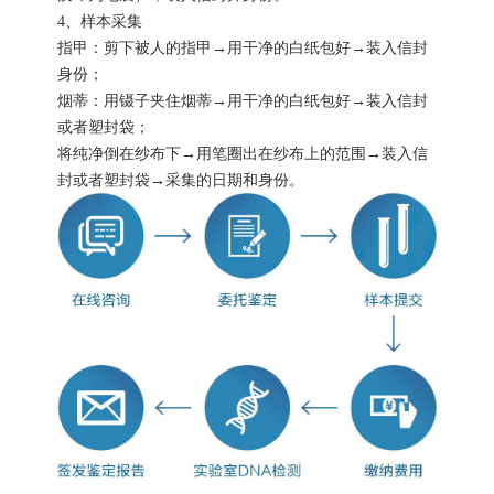
4、样本采集
指甲：剪下被人的指甲→用干净的白纸包好→装入信封
身份；
烟蒂：用镊子夹住烟蒂→用干净的白纸包好→装入信封
或者塑封袋；
将纯净倒在纱布下→用笔圈出在纱布上的范围→装入信
封或者塑封袋→采集的日期和身份。