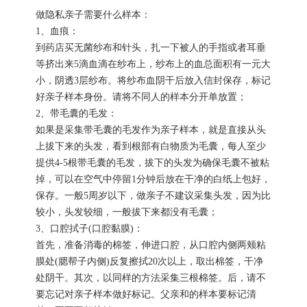
做隐私亲子需要什么样本：
1、血痕：
到药店买无菌纱布和针头，扎一下被人的手指或者耳垂
等挤出来5滴血滴在纱布上，纱布上的血总面积有一元大
小，阴透3层纱布。将纱布血阴干后放入信封保存，标记
好亲子样本身份。请将不同人的样本分开单放置；
2、带毛囊的毛发：
如果是采集带毛囊的毛发作为亲子样本，就是直接从头
上拔下来的头发，看到根部有白物质为毛囊，每人至少
提供4-5根带毛囊的毛发，拔下的头发为确保毛囊不被粘
掉，可以在空气中停留1分钟后放在干净的白纸上包好，
保存。一般5周岁以下，做亲子不建议采集头发，因为比
较小，头发较细，一般拔下来都没有毛囊；
3、口腔拭子(口腔黏膜)：
首先，准备消毒的棉签，伸进口腔，从口腔内侧两颊粘
膜处(腮帮子内侧)反复擦拭20次以上，取出棉签，干净
处阴干。其次，以同样的方法采集三根棉签。后，请不
要忘记对亲子样本做好标记。父亲和的样本要标记清