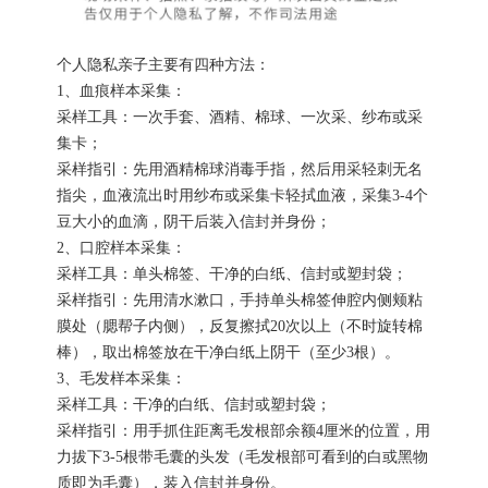
个人隐私亲子主要有四种方法：
1、血痕样本采集：
采样工具：一次手套、酒精、棉球、一次采、纱布或采
集卡；
采样指引：先用酒精棉球消毒手指，然后用采轻刺无名
指尖，血液流出时用纱布或采集卡轻拭血液，采集3-4个
豆大小的血滴，阴干后装入信封并身份；
2、口腔样本采集：
采样工具：单头棉签、干净的白纸、信封或塑封袋；
采样指引：先用清水漱口，手持单头棉签伸腔内侧颊粘
膜处（腮帮子内侧），反复擦拭20次以上（不时旋转棉
棒），取出棉签放在干净白纸上阴干（至少3根）。
3、毛发样本采集：
采样工具：干净的白纸、信封或塑封袋；
采样指引：用手抓住距离毛发根部余额4厘米的位置，用
力拔下3-5根带毛囊的头发（毛发根部可看到的白或黑物
质即为毛囊），装入信封并身份。