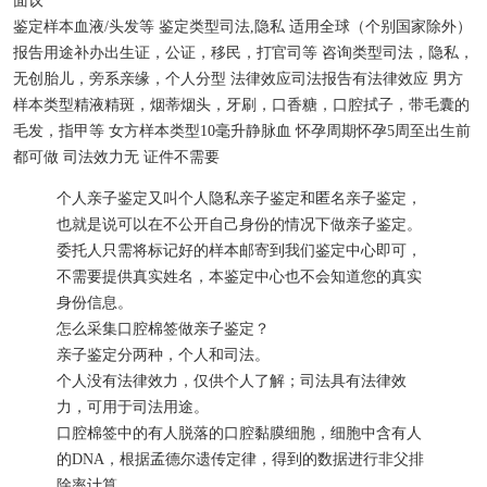
面议
鉴定样本
血液/头发等
鉴定类型
司法,隐私
适用
全球（个别国家除外）
报告用途
补办出生证，公证，移民，打官司等
咨询类型
司法，隐私，
无创胎儿，旁系亲缘，个人分型
法律效应
司法报告有法律效应
男方
样本类型
精液精斑，烟蒂烟头，牙刷，口香糖，口腔拭子，带毛囊的
毛发，指甲等
女方样本类型
10毫升静脉血
怀孕周期
怀孕5周至出生前
都可做
司法效力
无
证件
不需要
个人亲子鉴定又叫个人隐私亲子鉴定和匿名亲子鉴定，
也就是说可以在不公开自己身份的情况下做亲子鉴定。
委托人只需将标记好的样本邮寄到我们鉴定中心即可，
不需要提供真实姓名，本鉴定中心也不会知道您的真实
身份信息。
怎么采集口腔棉签做亲子鉴定？
亲子鉴定分两种，个人和司法。
个人没有法律效力，仅供个人了解；司法具有法律效
力，可用于司法用途。
口腔棉签中的有人脱落的口腔黏膜细胞，细胞中含有人
的DNA，根据孟德尔遗传定律，得到的数据进行非父排
除率计算。