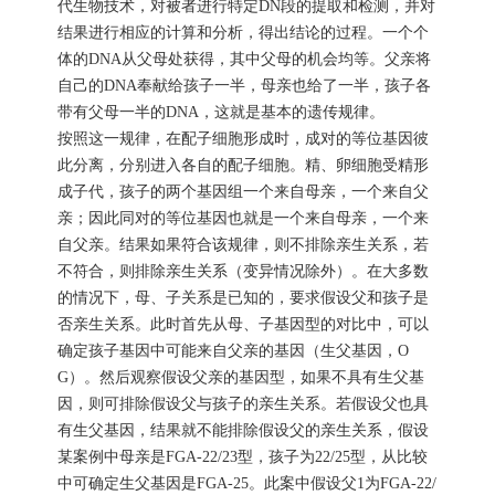
代生物技术，对被者进行特定DN段的提取和检测，并对
结果进行相应的计算和分析，得出结论的过程。一个个
体的DNA从父母处获得，其中父母的机会均等。父亲将
自己的DNA奉献给孩子一半，母亲也给了一半，孩子各
带有父母一半的DNA，这就是基本的遗传规律。
按照这一规律，在配子细胞形成时，成对的等位基因彼
此分离，分别进入各自的配子细胞。精、卵细胞受精形
成子代，孩子的两个基因组一个来自母亲，一个来自父
亲；因此同对的等位基因也就是一个来自母亲，一个来
自父亲。结果如果符合该规律，则不排除亲生关系，若
不符合，则排除亲生关系（变异情况除外）。在大多数
的情况下，母、子关系是已知的，要求假设父和孩子是
否亲生关系。此时首先从母、子基因型的对比中，可以
确定孩子基因中可能来自父亲的基因（生父基因，O
G）。然后观察假设父亲的基因型，如果不具有生父基
因，则可排除假设父与孩子的亲生关系。若假设父也具
有生父基因，结果就不能排除假设父的亲生关系，假设
某案例中母亲是FGA-22/23型，孩子为22/25型，从比较
中可确定生父基因是FGA-25。此案中假设父1为FGA-22/