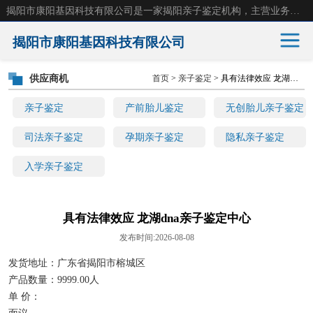
揭阳市康阳基因科技有限公司是一家揭阳亲子鉴定机构，主营业务：揭阳dna亲子鉴定、无创产前亲子鉴定等。揭阳哪里可以做亲子鉴定？揭阳亲子鉴定中心在哪里？地址：广东省 揭阳市榕城区东山街道 岐山大道创鸿万业广场南楼十楼。
揭阳市康阳基因科技有限公司
供应商机
首页
>
亲子鉴定
> 具有法律效应 龙湖dna亲子鉴定中心
亲子鉴定
产前胎儿鉴定
亲子鉴定
产前胎儿鉴定
无创胎儿亲子鉴定
无创胎儿亲子鉴定
司法亲子鉴定
司法亲子鉴定
孕期亲子鉴定
隐私亲子鉴定
入学亲子鉴定
孕期亲子鉴定
隐私亲子鉴定
入学亲子鉴定
具有法律效应 龙湖dna亲子鉴定中心
发布时间:2026-08-08
发货地址：广东省揭阳市榕城区
产品数量：9999.00人
单 价：