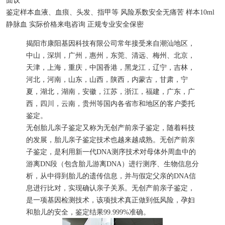
面议
鉴定样本
血液、血痕、头发、指甲等
风险系数
安全无痛苦
样本
10ml
静脉血
实际价格
来电咨询
正规专业
安全保密
揭阳市康阳基因科技有限公司常年接受来自潮汕地区，
中山，深圳，广州，惠州，东莞、清远、梅州、北京，
天津，上海，重庆，中国香港，黑龙江，辽宁，吉林，
河北，河南，山东，山西，陕西，内蒙古，甘肃，宁
夏，湖北，湖南，安徽，江苏，浙江，福建，广东，广
西，四川，云南，贵州等国内各省市和地区的客户委托
鉴定。
无创胎儿亲子鉴定又称为无创产前亲子鉴定，随着科技
的发展，胎儿亲子鉴定技术也越来越成熟。无创产前亲
子鉴定，是利用新一代DNA测序技术对母体外周血中的
游离DN段（包含胎儿游离DNA）进行测序、生物信息分
析，从中得到胎儿的遗传信息，并与假定父亲的DNA信
息进行比对，实现确认亲子关系。无创产前亲子鉴定，
是一项基因检测技术，该项技术真正做到低风险，孕妇
和胎儿的安全，鉴定结果99.999%准确。