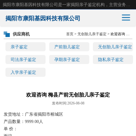
揭阳市康阳基因科技有限公司是一家揭阳亲子鉴定机构，主营业务：揭阳dna亲子鉴定、无创产前亲子鉴定等。揭阳哪里可以做亲子鉴定？揭阳亲子鉴定中心在哪里？地址：广东省 揭阳市榕城区东山街道 岐山大道创鸿万业广场南楼十楼。
揭阳市康阳基因科技有限公司
供应商机
首页
>
无创胎儿亲子鉴定
> 欢迎咨询 梅县产前无创胎儿亲子鉴定
亲子鉴定
产前胎儿鉴定
亲子鉴定
产前胎儿鉴定
无创胎儿亲子鉴定
无创胎儿亲子鉴定
司法亲子鉴定
司法亲子鉴定
孕期亲子鉴定
隐私亲子鉴定
入学亲子鉴定
孕期亲子鉴定
隐私亲子鉴定
入学亲子鉴定
欢迎咨询 梅县产前无创胎儿亲子鉴定
发布时间:2026-08-08
发货地址：广东省揭阳市榕城区
产品数量：9999.00人
单 价：