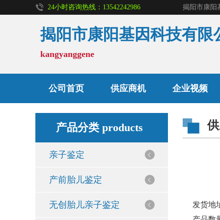
24小时咨询热线：13542242986
揭阳市康阳基因科技有限
kangyanggene
亲子鉴定
公司首页
供应商机
企业视频
供
无创胎儿亲子鉴定
产品分类 products
亲子鉴定
孕期亲子鉴定
产前胎儿鉴定
入学亲子鉴定
无创胎儿亲子鉴定
发货地
产品数量