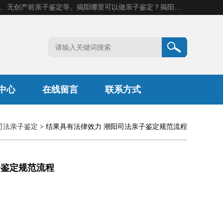
揭阳市康阳基因科技有限公司是一家揭阳亲子鉴定机构，主营业务：揭阳dna亲子鉴定、无创产前亲子鉴定等。揭阳哪里可以做亲子鉴定？揭阳亲子鉴定中心在哪里？地址：广东省 揭阳市榕城区东山街道 岐山大道创鸿万业广场南楼十楼。
中心
在线留言
联系方式
司法亲子鉴定
> 结果具有法律效力 潮阳司法亲子鉴定规范流程
子鉴定规范流程