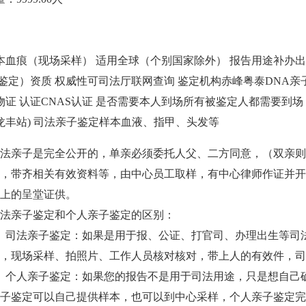
本
血痕（现场采样）
适用
全球（个别国家除外）
报告用途
补办出
A鉴定）资质
权威性
可司法厅联网查询
鉴定机构
赤峰粤泰DNA亲
物证
认证
CNAS认证
是否需要本人到场
所有被鉴定人都需要到场
龙丰站)
司法亲子鉴定样本
血液、指甲、头发等
法亲子是完全公开的，单亲必须委托人父、二方同意，（双亲则
，带齐相关有效资料等，由中心员工取样，有中心律师作证并开
上的呈堂证供。
法亲子鉴定和个人亲子鉴定的区别：
、司法亲子鉴定：如果是用于报、公证、打官司、办理出生等司
，现场采样、拍照片、工作人员核对核对，带上人的有效件，司
、个人亲子鉴定：如果您的报告不是用于司法用途，只是想自己
子鉴定可以自己提供样本，也可以到中心采样，个人亲子鉴定完