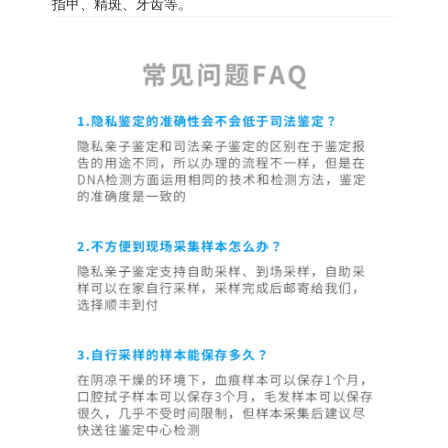
指甲、精斑、牙齿等。