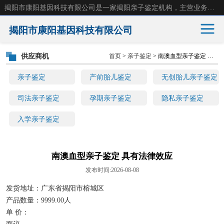
揭阳市康阳基因科技有限公司是一家揭阳亲子鉴定机构，主营业务：揭阳dna亲子鉴定、无创产前亲子鉴定等。揭阳哪里可以做亲子鉴定？揭阳亲子鉴定中心在哪里？地址：广东省 揭阳市榕城区东山街道 岐山大道创鸿万业广场南楼十楼。
揭阳市康阳基因科技有限公司
供应商机
首页
>
亲子鉴定
> 南澳血型亲子鉴定 具有法律效应
亲子鉴定
产前胎儿鉴定
亲子鉴定
产前胎儿鉴定
无创胎儿亲子鉴定
无创胎儿亲子鉴定
司法亲子鉴定
司法亲子鉴定
孕期亲子鉴定
隐私亲子鉴定
入学亲子鉴定
孕期亲子鉴定
隐私亲子鉴定
入学亲子鉴定
南澳血型亲子鉴定 具有法律效应
发布时间:2026-08-08
发货地址：广东省揭阳市榕城区
产品数量：9999.00人
单 价：