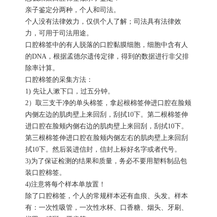
亲子鉴定分两种，个人和司法。
个人没有法律效力，仅供个人了解；司法具有法律效
力，可用于司法用途。
口腔棉签中的有人脱落的口腔黏膜细胞，细胞中含有人
的DNA，根据孟德尔遗传定律，得到的数据进行非父排
除率计算。
口腔棉签的采集方法：
1) 先让人漱下口，过五分钟。
2）取三支干净的单头棉签，拿起根棉签伸进口腔在脸颊
内侧左边的肌肉壁上来回刮，刮拭10下。第二根棉签伸
进口腔在脸颊内侧右边的肌肉壁上来回刮，刮拭10下。
第三根棉签伸进口腔在脸颊内侧左右的肌肉壁上来回刮
拭10下。然后装进信封，信封上标好名字或者代号。
3)为了保证检测的结果和质量，务必不要用塑料制品包
装口腔棉签。
4)注意将每个样本单放置！
除了口腔棉签，个人的常规样本还有血痕、头发。样本
有：一次性吸管，一次性水杯、口香糖、烟头、牙刷、