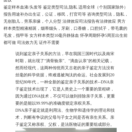
面议
鉴定样本
血液/头发等
鉴定类型
司法,隐私
适用
全球（个别国家除外）
报告用途
补办出生证，公证，移民，打官司等
咨询类型
司法，隐私，
无创胎儿，旁系亲缘，个人分型
法律效应
司法报告有法律效应
男方
样本类型
精液精斑，烟蒂烟头，牙刷，口香糖，口腔拭子，带毛囊的
毛发，指甲等
女方样本类型
10毫升静脉血
怀孕周期
怀孕5周至出生前
都可做
司法效力
无
证件
不需要
说到鉴定亲子关系的方法，早在我国三国时代以及南宋
时期，就出现了“滴骨验亲”、“滴血认亲”的相关记载，
然而经现代，这两种传统而又古老的亲子鉴定方法没有
丝毫的科学依据，终难逃被淘汰的命运。社会发展到20
世纪80年代，一种全新的鉴定亲子关系的技术--DNA亲
子鉴定技术出现了，它是人类史上一个重要的里程碑，
因为通过DNA技术，不仅可以做到排除亲子关系，更重
要的是能以99.99%的准确度锁定亲权关系。
DNA亲子鉴定就是利用法、生物学和遗传学的理论和技
术，判断有争议的父母与子女之间是否有亲生关系。亲
子鉴定又称亲权、父权，是法医物证的重要组成部分。