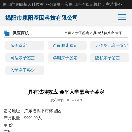
揭阳市康阳基因科技有限公司是一家揭阳亲子鉴定机构，主营业务：揭阳dna亲子鉴定、无创产前亲子鉴定等。揭阳哪里可以做亲子鉴定？揭阳亲子鉴定中心在哪里？地址：广东省 揭阳市榕城区东山街道 岐山大道创鸿万业广场南楼十楼。
揭阳市康阳基因科技有限公司
供应商机
首页
>
亲子鉴定
> 具有法律效应 金平入学需亲子鉴定
亲子鉴定
产前胎儿鉴定
亲子鉴定
产前胎儿鉴定
无创胎儿亲子鉴定
无创胎儿亲子鉴定
司法亲子鉴定
司法亲子鉴定
孕期亲子鉴定
隐私亲子鉴定
入学亲子鉴定
孕期亲子鉴定
隐私亲子鉴定
入学亲子鉴定
具有法律效应 金平入学需亲子鉴定
发布时间:2026-08-09
发货地址：广东省揭阳市榕城区
产品数量：9999.00人
单 价：