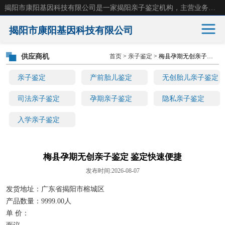
揭阳市康阳基因科技有限公司是一家揭阳亲子鉴定机构，主营业务：揭阳dna亲子鉴定、无创产前亲子鉴定等。揭阳哪里可以做亲子鉴定？揭阳亲子鉴定中心在哪里？地址：广东省 揭阳市榕城区东山街道 岐山大道创鸿万业广场南楼十楼。
揭阳市康阳基因科技有限公司
供应商机
首页
>
亲子鉴定
> 梅县孕期无创亲子鉴定 鉴定快速便捷
亲子鉴定
产前胎儿鉴定
亲子鉴定
产前胎儿鉴定
无创胎儿亲子鉴定
无创胎儿亲子鉴定
司法亲子鉴定
司法亲子鉴定
孕期亲子鉴定
隐私亲子鉴定
入学亲子鉴定
孕期亲子鉴定
隐私亲子鉴定
入学亲子鉴定
梅县孕期无创亲子鉴定 鉴定快速便捷
发布时间:2026-08-07
发货地址：广东省揭阳市榕城区
产品数量：9999.00人
单 价：