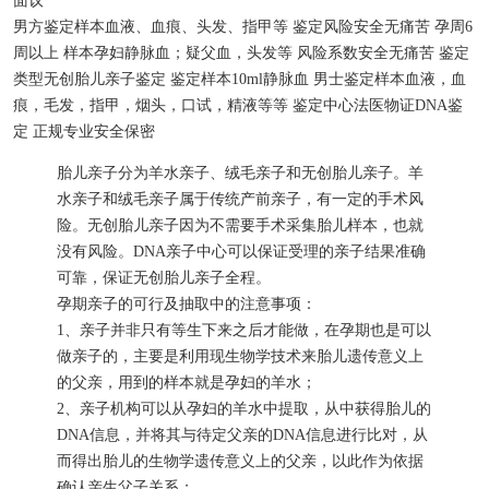
面议
男方鉴定样本
血液、血痕、头发、指甲等
鉴定风险
安全无痛苦
孕周
6
周以上
样本
孕妇静脉血；疑父血，头发等
风险系数
安全无痛苦
鉴定
类型
无创胎儿亲子鉴定
鉴定样本
10ml静脉血
男士鉴定样本
血液，血
痕，毛发，指甲，烟头，口试，精液等等
鉴定中心
法医物证DNA鉴
定
正规专业
安全保密
胎儿亲子分为羊水亲子、绒毛亲子和无创胎儿亲子。羊
水亲子和绒毛亲子属于传统产前亲子，有一定的手术风
险。无创胎儿亲子因为不需要手术采集胎儿样本，也就
没有风险。DNA亲子中心可以保证受理的亲子结果准确
可靠，保证无创胎儿亲子全程。
孕期亲子的可行及抽取中的注意事项：
1、亲子并非只有等生下来之后才能做，在孕期也是可以
做亲子的，主要是利用现生物学技术来胎儿遗传意义上
的父亲，用到的样本就是孕妇的羊水；
2、亲子机构可以从孕妇的羊水中提取，从中获得胎儿的
DNA信息，并将其与待定父亲的DNA信息进行比对，从
而得出胎儿的生物学遗传意义上的父亲，以此作为依据
确认亲生父子关系；