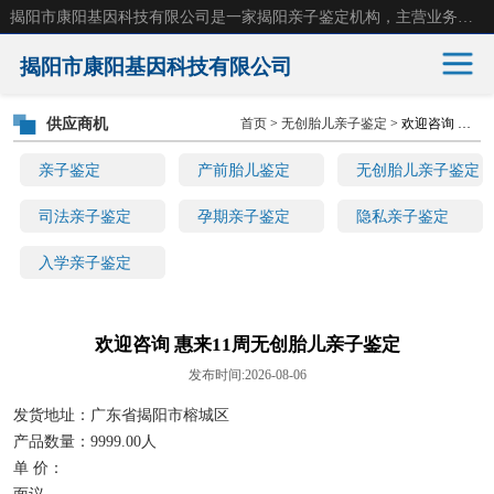
揭阳市康阳基因科技有限公司是一家揭阳亲子鉴定机构，主营业务：揭阳dna亲子鉴定、无创产前亲子鉴定等。揭阳哪里可以做亲子鉴定？揭阳亲子鉴定中心在哪里？地址：广东省 揭阳市榕城区东山街道 岐山大道创鸿万业广场南楼十楼。
揭阳市康阳基因科技有限公司
供应商机
首页
>
无创胎儿亲子鉴定
> 欢迎咨询 惠来11周无创胎儿亲子鉴定
亲子鉴定
产前胎儿鉴定
亲子鉴定
产前胎儿鉴定
无创胎儿亲子鉴定
无创胎儿亲子鉴定
司法亲子鉴定
司法亲子鉴定
孕期亲子鉴定
隐私亲子鉴定
入学亲子鉴定
孕期亲子鉴定
隐私亲子鉴定
入学亲子鉴定
欢迎咨询 惠来11周无创胎儿亲子鉴定
发布时间:2026-08-06
发货地址：广东省揭阳市榕城区
产品数量：9999.00人
单 价：