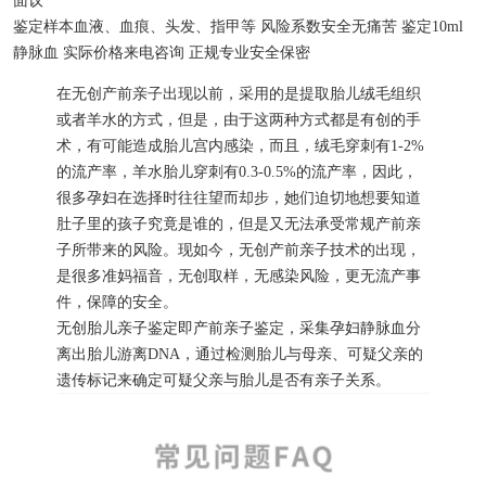
面议
鉴定样本
血液、血痕、头发、指甲等
风险系数
安全无痛苦
鉴定
10ml
静脉血
实际价格
来电咨询
正规专业
安全保密
在无创产前亲子出现以前，采用的是提取胎儿绒毛组织
或者羊水的方式，但是，由于这两种方式都是有创的手
术，有可能造成胎儿宫内感染，而且，绒毛穿刺有1-2%
的流产率，羊水胎儿穿刺有0.3-0.5%的流产率，因此，
很多孕妇在选择时往往望而却步，她们迫切地想要知道
肚子里的孩子究竟是谁的，但是又无法承受常规产前亲
子所带来的风险。现如今，无创产前亲子技术的出现，
是很多准妈福音，无创取样，无感染风险，更无流产事
件，保障的安全。
无创胎儿亲子鉴定即产前亲子鉴定，采集孕妇静脉血分
离出胎儿游离DNA，通过检测胎儿与母亲、可疑父亲的
遗传标记来确定可疑父亲与胎儿是否有亲子关系。