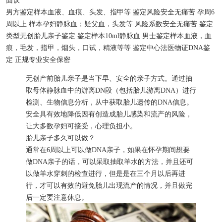
面议
男方鉴定样本
血液、血痕、头发、指甲等
鉴定风险
安全无痛苦
孕周
6
周以上
样本
孕妇静脉血；疑父血，头发等
风险系数
安全无痛苦
鉴定
类型
无创胎儿亲子鉴定
鉴定样本
10ml静脉血
男士鉴定样本
血液，血
痕，毛发，指甲，烟头，口试，精液等等
鉴定中心
法医物证DNA鉴
定
正规专业
安全保密
无创产前胎儿亲子是当下早、安全的亲子方式。通过抽
取母体静脉血中的游离DN段（包括胎儿游离DNA）进行
检测、生物信息分析，从中获取胎儿遗传的DNA信息。
安全具有效地降低因有创造成胎儿感染和流产的风险，
让大多数孕妇可接受，心理负担小。
胎儿亲子多久可以做？
通常在6周以上可以做DNA亲子，如果在怀孕期间想要
做DNA亲子的话，可以采取抽取羊水的方法，并且还可
以做羊水穿刺的检查进行，但是是在三个月以后再进
行，才可以有效的避免胎儿出现流产的情况，并且做完
后一定要注意休息。