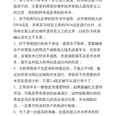
做亲子的，主要是利用现生物学技术来胎儿遗传意义上
的父亲，用到的样本就是孕妇的羊水；
2、亲子机构可以从孕妇的羊水中提取，从中获得胎儿的
DNA信息，并将其与待定父亲的DNA信息进行比对，从
而得出胎儿的生物学遗传意义上的父亲，以此作为依据
确认亲生父子关系；
3、对于孕期进行的亲子来说，难度在于取样，需要确保
在不伤害胎儿的情况下抽取胎儿绒毛或者羊水。目前来
说，这项技术已经非常成熟，管是抽取绒毛还是羊水样
本，都不会对胎儿和孕妇造成任何的伤害；
4、当然孕期亲子也是有时间规定的，不能少于8周，建
议在怀孕18周以后抽取羊水进行。孕期亲子所需要的羊
水其实是很少的，只需2-4就足够可以进行亲子了；
5、正常的羊水一般都是清澈透明的，如果颜偏红又显得
浑浊，可能是带有母亲的血液成分，这时候检测出的结
果就是混合母亲和胎儿的混合成分结果。羊水抽取好
后，一定要尽快送到亲子机构进行检验；
6、为了进一步提高的准确，在提供胎儿羊水样本的同