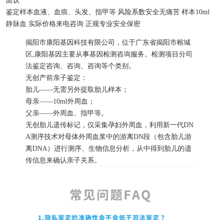
面议
鉴定样本
血液、血痕、头发、指甲等
风险系数
安全无痛苦
样本
10ml
静脉血
实际价格
来电咨询
正规专业
安全保密
揭阳市康阳基因科技有限公司，位于广东省揭阳市榕城
区,康阳基因主要从事基因检测咨询服务。检测项目分司
法鉴定咨询、咨询、咨询等个类别。
无创产前亲子鉴定：
胎儿——无需另外提取胎儿样本；
母亲——10ml外周血；
父亲——外周血、指甲等。
无创胎儿遗传标记，仅采集孕妇外周血，利用新一代DN
A测序技术对母体外周血浆中的游离DN段（包含胎儿游
离DNA）进行测序、生物信息分析，从中得到胎儿的遗
传信息来确认亲子关系。