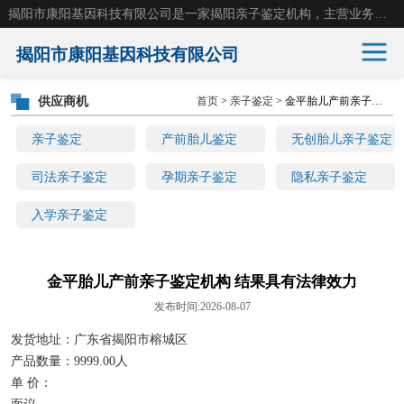
揭阳市康阳基因科技有限公司是一家揭阳亲子鉴定机构，主营业务：揭阳dna亲子鉴定、无创产前亲子鉴定等。揭阳哪里可以做亲子鉴定？揭阳亲子鉴定中心在哪里？地址：广东省 揭阳市榕城区东山街道 岐山大道创鸿万业广场南楼十楼。
揭阳市康阳基因科技有限公司
供应商机
首页
>
亲子鉴定
> 金平胎儿产前亲子鉴定机构 结果具有法律效力
亲子鉴定
产前胎儿鉴定
亲子鉴定
产前胎儿鉴定
无创胎儿亲子鉴定
无创胎儿亲子鉴定
司法亲子鉴定
司法亲子鉴定
孕期亲子鉴定
隐私亲子鉴定
入学亲子鉴定
孕期亲子鉴定
隐私亲子鉴定
入学亲子鉴定
金平胎儿产前亲子鉴定机构 结果具有法律效力
发布时间:2026-08-07
发货地址：广东省揭阳市榕城区
产品数量：9999.00人
单 价：