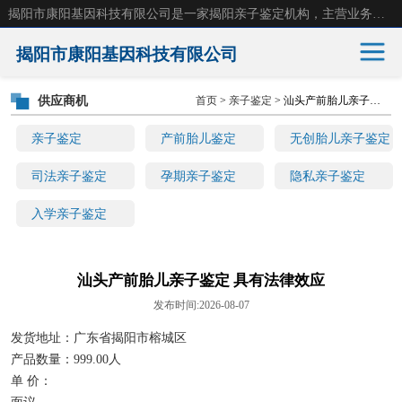
揭阳市康阳基因科技有限公司是一家揭阳亲子鉴定机构，主营业务：揭阳dna亲子鉴定、无创产前亲子鉴定等。揭阳哪里可以做亲子鉴定？揭阳亲子鉴定中心在哪里？地址：广东省 揭阳市榕城区东山街道 岐山大道创鸿万业广场南楼十楼。
揭阳市康阳基因科技有限公司
供应商机
首页
>
亲子鉴定
> 汕头产前胎儿亲子鉴定 具有法律效应
亲子鉴定
产前胎儿鉴定
亲子鉴定
产前胎儿鉴定
无创胎儿亲子鉴定
无创胎儿亲子鉴定
司法亲子鉴定
司法亲子鉴定
孕期亲子鉴定
隐私亲子鉴定
入学亲子鉴定
孕期亲子鉴定
隐私亲子鉴定
入学亲子鉴定
汕头产前胎儿亲子鉴定 具有法律效应
发布时间:2026-08-07
发货地址：广东省揭阳市榕城区
产品数量：999.00人
单 价：