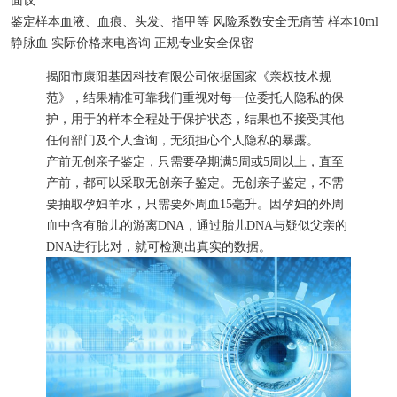
面议
鉴定样本
血液、血痕、头发、指甲等
风险系数
安全无痛苦
样本
10ml
静脉血
实际价格
来电咨询
正规专业
安全保密
揭阳市康阳基因科技有限公司依据国家《亲权技术规
范》，结果精准可靠我们重视对每一位委托人隐私的保
护，用于的样本全程处于保护状态，结果也不接受其他
任何部门及个人查询，无须担心个人隐私的暴露。
产前无创亲子鉴定，只需要孕期满5周或5周以上，直至
产前，都可以采取无创亲子鉴定。无创亲子鉴定，不需
要抽取孕妇羊水，只需要外周血15毫升。因孕妇的外周
血中含有胎儿的游离DNA，通过胎儿DNA与疑似父亲的
DNA进行比对，就可检测出真实的数据。