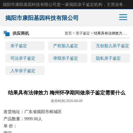
揭阳市康阳基因科技有限公司是一家揭阳亲子鉴定机构，主营业务：揭阳dna亲子鉴定、无创产前亲子鉴定等。揭阳哪里可以做亲子鉴定？揭阳亲子鉴定中心在哪里？地址：广东省 揭阳市榕城区东山街道 岐山大道创鸿万业广场南楼十楼。
揭阳市康阳基因科技有限公司
供应商机
首页
>
亲子鉴定
> 结果具有法律效力 梅州怀孕期间做亲子鉴定需要什么
亲子鉴定
产前胎儿鉴定
亲子鉴定
产前胎儿鉴定
无创胎儿亲子鉴定
无创胎儿亲子鉴定
司法亲子鉴定
司法亲子鉴定
孕期亲子鉴定
隐私亲子鉴定
入学亲子鉴定
孕期亲子鉴定
隐私亲子鉴定
入学亲子鉴定
结果具有法律效力 梅州怀孕期间做亲子鉴定需要什么
发布时间:2026-08-09
发货地址：广东省揭阳市榕城区
产品数量：9999.00人
单 价：