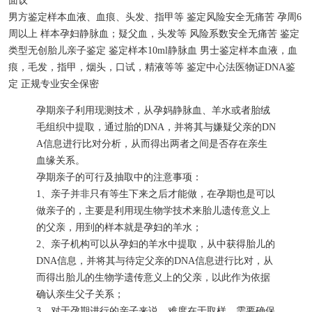
面议
男方鉴定样本
血液、血痕、头发、指甲等
鉴定风险
安全无痛苦
孕周
6
周以上
样本
孕妇静脉血；疑父血，头发等
风险系数
安全无痛苦
鉴定
类型
无创胎儿亲子鉴定
鉴定样本
10ml静脉血
男士鉴定样本
血液，血
痕，毛发，指甲，烟头，口试，精液等等
鉴定中心
法医物证DNA鉴
定
正规专业
安全保密
孕期亲子利用现测技术，从孕妈静脉血、羊水或者胎绒
毛组织中提取，通过胎的DNA，并将其与嫌疑父亲的DN
A信息进行比对分析，从而得出两者之间是否存在亲生
血缘关系。
孕期亲子的可行及抽取中的注意事项：
1、亲子并非只有等生下来之后才能做，在孕期也是可以
做亲子的，主要是利用现生物学技术来胎儿遗传意义上
的父亲，用到的样本就是孕妇的羊水；
2、亲子机构可以从孕妇的羊水中提取，从中获得胎儿的
DNA信息，并将其与待定父亲的DNA信息进行比对，从
而得出胎儿的生物学遗传意义上的父亲，以此作为依据
确认亲生父子关系；
3、对于孕期进行的亲子来说，难度在于取样，需要确保