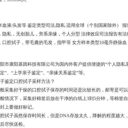
本
血液/头发等
鉴定类型
司法,隐私
适用
全球（个别国家除外）
报
，隐私，无创胎儿，旁系亲缘，个人分型
法律效应
司法报告有法
，口腔拭子，带毛囊的毛发，指甲等
女方样本类型
10毫升静脉血
阳市康阳基因科技有限公司为国内外客户提供便捷的“个人隐私亲
定”、“上学亲子鉴定”、“亲缘关系鉴定”等。
子鉴定口腔拭子采样方法？
般采集好干燥的口腔拭子保存的时间还是比较长的，邮寄是可以
般情况下，采集好棉签后放在干净的白纸上3到5分钟，等棉签
封上要做好标记。
腔拭子虽然保存时间长，但是DNA存放太久，降解的程度越大
后尽快送检。