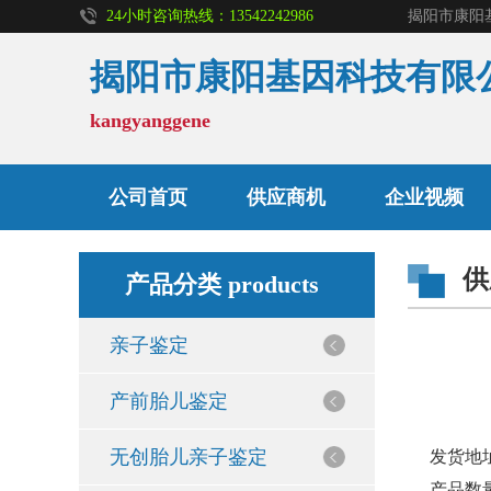
24小时咨询热线：13542242986
揭阳市康阳基因科技有限
kangyanggene
亲子鉴定
公司首页
供应商机
企业视频
供
无创胎儿亲子鉴定
产品分类 products
亲子鉴定
孕期亲子鉴定
产前胎儿鉴定
入学亲子鉴定
无创胎儿亲子鉴定
发货地
产品数量