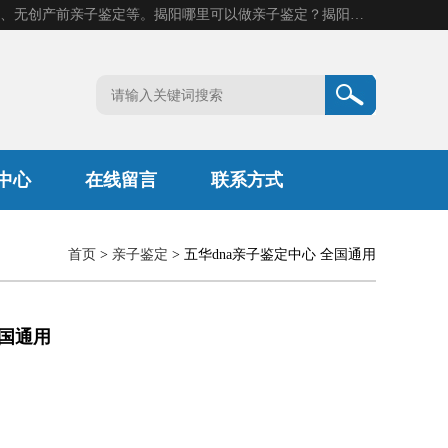
揭阳市康阳基因科技有限公司是一家揭阳亲子鉴定机构，主营业务：揭阳dna亲子鉴定、无创产前亲子鉴定等。揭阳哪里可以做亲子鉴定？揭阳亲子鉴定中心在哪里？地址：广东省 揭阳市榕城区东山街道 岐山大道创鸿万业广场南楼十楼。
中心
在线留言
联系方式
首页
>
亲子鉴定
> 五华dna亲子鉴定中心 全国通用
全国通用