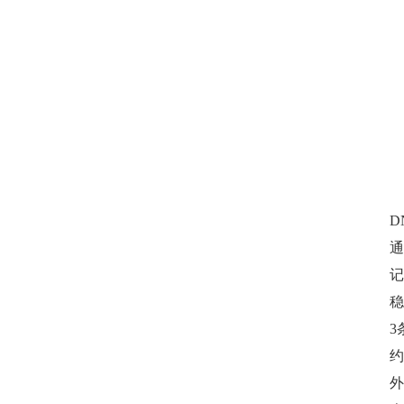
D
通
记
稳
3
约
外