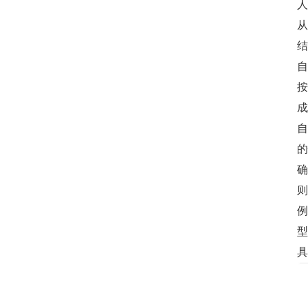
人
从
结
自
按
成
自
的
确
则
例
型
具