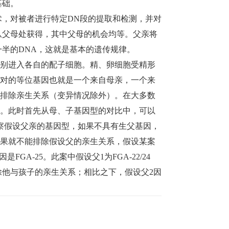
基础。
术，对被者进行特定DN段的提取和检测，并对
从父母处获得，其中父母的机会均等。父亲将
一半的DNA，这就是基本的遗传规律。
别进入各自的配子细胞。精、卵细胞受精形
对的等位基因也就是一个来自母亲，一个来
排除亲生关系（变异情况除外）。在大多数
。此时首先从母、子基因型的对比中，可以
察假设父亲的基因型，如果不具有生父基因，
果就不能排除假设父的亲生关系，假设某案
是FGA-25。此案中假设父1为FGA-22/24
排除他与孩子的亲生关系；相比之下，假设父2因