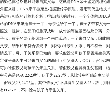
的染色体必然也只能来自其父母，这就是DNA亲子鉴定的理论
角度来讲，DNA亲子鉴定是根据遗传学原理，运用现代生物技
果进行相应的计算和分析，得出结论的过程。一个个体的DNA
己的DNA奉献给孩子一半，母亲也给了一半，孩子各带有父母
照这一规律，在配子细胞形成时，成对的等位基因彼此分离，分
子代，孩子的两个基因组一个来自母亲，一个来自父亲；因此同
父亲。结果如果符合该规律，则不排除亲生关系，若不符合，则
情况下，母、子关系是已知的，要求假设父和孩子是否亲生关系
定孩子基因中可能来自父亲的基因（生父基因，OG）。然后观
可排除假设父与孩子的亲生关系。若假设父也具有生父基因，结
中母亲是FGA-22/23型，孩子为22/25型，从比较中可确定生父基因
；假设父2为24/25型。其中假设父1不具备生父基因25，故可
有FGA-25，不排除与孩子有亲生关系。