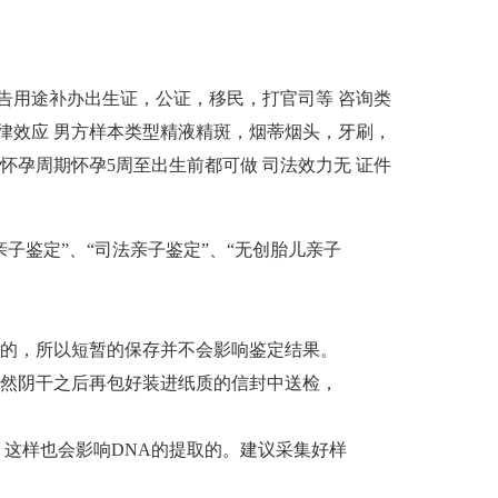
告用途
补办出生证，公证，移民，打官司等
咨询类
律效应
男方样本类型
精液精斑，烟蒂烟头，牙刷，
怀孕周期
怀孕5周至出生前都可做
司法效力
无
证件
子鉴定”、“司法亲子鉴定”、“无创胎儿亲子
的，所以短暂的保存并不会影响鉴定结果。
自然阴干之后再包好装进纸质的信封中送检，
，这样也会影响DNA的提取的。建议采集好样