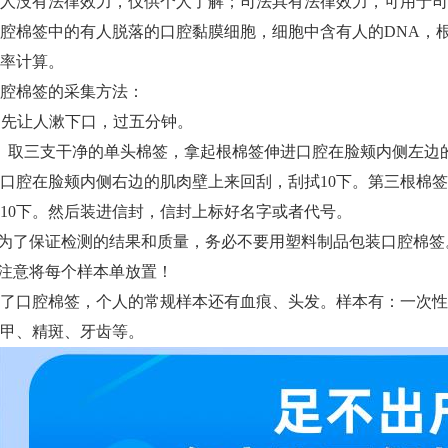
人没有法律效力，仅供个人了解；司法具有法律效力，可用于司
腔棉签中的有人脱落的口腔黏膜细胞，细胞中含有人的DNA，
率计算。
腔棉签的采集方法：
) 先让人漱下口，过五分钟。
）取三支干净的单头棉签，拿起根棉签伸进口腔在脸颊内侧左边
口腔在脸颊内侧右边的肌肉壁上来回刮，刮拭10下。第三根棉
10下。然后装进信封，信封上标好名字或者代号。
)为了保证检测的结果和质量，务必不要用塑料制品包装口腔棉
)注意将每个样本单放置！
了口腔棉签，个人的常规样本还有血痕、头发。样本有：一次性
甲、精斑、牙齿等。