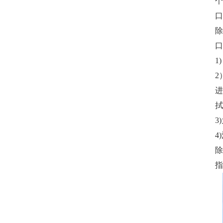
个
口
除
口
1
2
进
拭
3
4
除
指