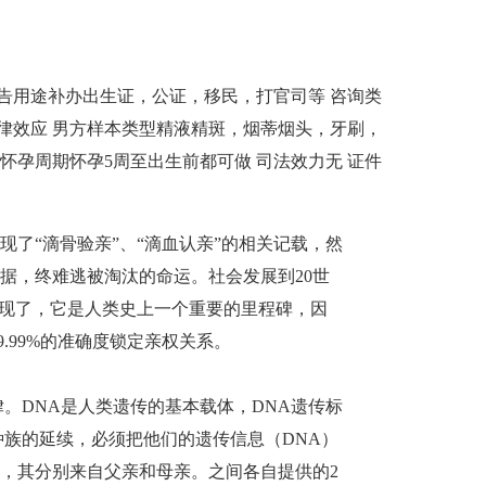
告用途
补办出生证，公证，移民，打官司等
咨询类
律效应
男方样本类型
精液精斑，烟蒂烟头，牙刷，
怀孕周期
怀孕5周至出生前都可做
司法效力
无
证件
了“滴骨验亲”、“滴血认亲”的相关记载，然
据，终难逃被淘汰的命运。社会发展到20世
术出现了，它是人类史上一个重要的里程碑，因
.99%的准确度锁定亲权关系。
。DNA是人类遗传的基本载体，DNA遗传标
种族的延续，必须把他们的遗传信息（DNA）
体，其分别来自父亲和母亲。之间各自提供的2