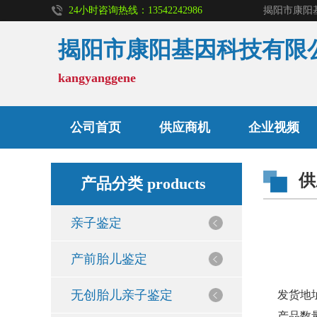
24小时咨询热线：13542242986
揭阳市康阳基因科技有限
kangyanggene
亲子鉴定
公司首页
供应商机
企业视频
供
无创胎儿亲子鉴定
产品分类 products
亲子鉴定
孕期亲子鉴定
产前胎儿鉴定
入学亲子鉴定
无创胎儿亲子鉴定
发货地
产品数量