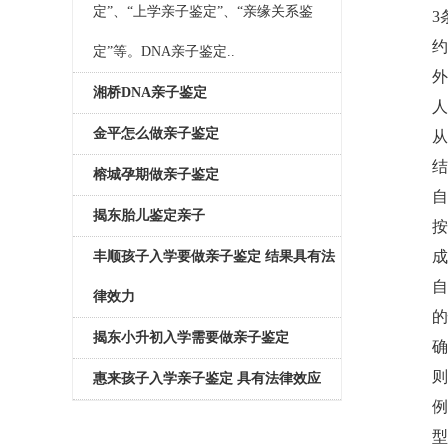
定”、“上学亲子鉴定”、“亲缘关系鉴
3
约
定”等。DNA亲子鉴定..
外
湘桥DNA亲子鉴定
人
金平怎么做亲子鉴定
从
结
榕城孕期做亲子鉴定
自
揭东胎儿鉴定亲子
按
成
丰顺孩子入学要做亲子鉴定 结果具有法
自
律效力
的
揭东小升初入学需要做亲子鉴定
确
则
惠来孩子入学亲子鉴定 具有法律效应
例
型