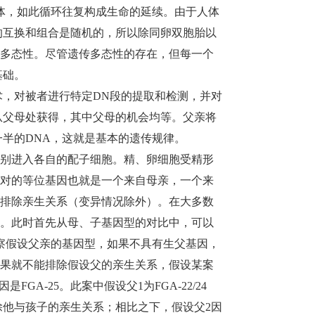
色体，如此循环往复构成生命的延续。由于人体
的互换和组合是随机的，所以除同卵双胞胎以
多态性。尽管遗传多态性的存在，但每一个
基础。
术，对被者进行特定DN段的提取和检测，并对
从父母处获得，其中父母的机会均等。父亲将
一半的DNA，这就是基本的遗传规律。
别进入各自的配子细胞。精、卵细胞受精形
对的等位基因也就是一个来自母亲，一个来
排除亲生关系（变异情况除外）。在大多数
。此时首先从母、子基因型的对比中，可以
察假设父亲的基因型，如果不具有生父基因，
果就不能排除假设父的亲生关系，假设某案
是FGA-25。此案中假设父1为FGA-22/24
排除他与孩子的亲生关系；相比之下，假设父2因