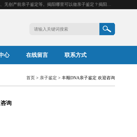
揭阳市康阳基因科技有限公司是一家揭阳亲子鉴定机构，主营业务：揭阳dna亲子鉴定、无创产前亲子鉴定等。揭阳哪里可以做亲子鉴定？揭阳亲子鉴定中心在哪里？地址：广东省 揭阳市榕城区东山街道 岐山大道创鸿万业广场南楼十楼。
中心
在线留言
联系方式
首页
>
亲子鉴定
> 丰顺DNA亲子鉴定 欢迎咨询
迎咨询