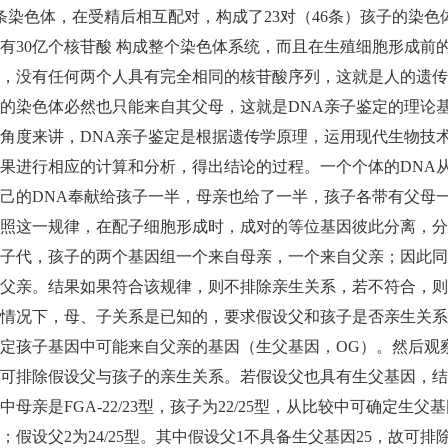
条染色体，在受精后相互配对，构成了23对（46条）孩子的染
有30亿个核苷酸 构成整个染色体系统，而且在生殖细胞形成前
，没有任何两个人具有完全相同的核苷酸序列，这就是人的遗传
的染色体必然也只能来自其父母，这就是DNA亲子鉴定的理论
角度来讲，DNA亲子鉴定是根据遗传学原理，运用现代生物技
果进行相应的计算和分析，得出结论的过程。一个个体的DNA
己的DNA奉献给孩子一半，母亲也给了一半，孩子各带有父母
照这一规律，在配子细胞形成时，成对的等位基因彼此分离，分
子代，孩子的两个基因组一个来自母亲，一个来自父亲；因此同
父亲。结果如果符合该规律，则不排除亲生关系，若不符合，则
情况下，母、子关系是已知的，要求假设父和孩子是否亲生关系
定孩子基因中可能来自父亲的基因（生父基因，OG）。然后观
可排除假设父与孩子的亲生关系。若假设父也具有生父基因，结
中母亲是FGA-22/23型，孩子为22/25型，从比较中可确定生父基因
；假设父2为24/25型。其中假设父1不具备生父基因25，故可