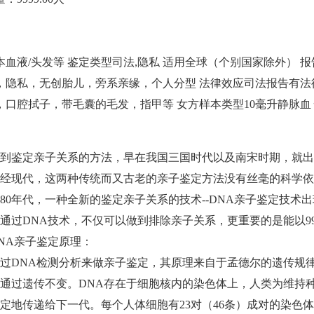
本
血液/头发等
鉴定类型
司法,隐私
适用
全球（个别国家除外）
报
，隐私，无创胎儿，旁系亲缘，个人分型
法律效应
司法报告有法
，口腔拭子，带毛囊的毛发，指甲等
女方样本类型
10毫升静脉血
到鉴定亲子关系的方法，早在我国三国时代以及南宋时期，就出现
经现代，这两种传统而又古老的亲子鉴定方法没有丝毫的科学依
80年代，一种全新的鉴定亲子关系的技术--DNA亲子鉴定技
通过DNA技术，不仅可以做到排除亲子关系，更重要的是能以99
NA亲子鉴定原理：
过DNA检测分析来做亲子鉴定，其原理来自于孟德尔的遗传规律
通过遗传不变。DNA存在于细胞核内的染色体上，人类为维持
定地传递给下一代。每个人体细胞有23对（46条）成对的染色