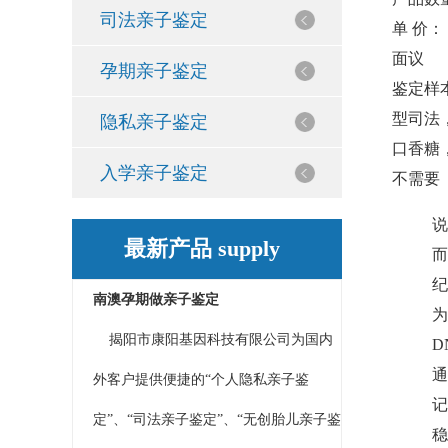
司法亲子鉴定
单 价：
面议
孕期亲子鉴定
鉴定样
型
司法
隐私亲子鉴定
口香糖
入学亲子鉴定
不需要
说
最新产品 supply
而
纪
南澳孕期做亲子鉴定
为
揭阳市康阳基因科技有限公司为国内
D
通
外客户提供便捷的“个人隐私亲子鉴
记
定”、“司法亲子鉴定”、“无创胎儿亲子鉴
稳