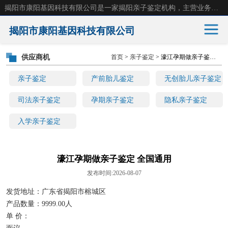
揭阳市康阳基因科技有限公司是一家揭阳亲子鉴定机构，主营业务：揭阳dna亲子鉴定、无创产前亲子鉴定等。揭阳哪里可以做亲子鉴定？揭阳亲子鉴定中心在哪里？地址：广东省 揭阳市榕城区东山街道 岐山大道创鸿万业广场南楼十楼。
揭阳市康阳基因科技有限公司
供应商机
首页
>
亲子鉴定
> 濠江孕期做亲子鉴定 全国通用
亲子鉴定
产前胎儿鉴定
亲子鉴定
产前胎儿鉴定
无创胎儿亲子鉴定
无创胎儿亲子鉴定
司法亲子鉴定
司法亲子鉴定
孕期亲子鉴定
隐私亲子鉴定
入学亲子鉴定
孕期亲子鉴定
隐私亲子鉴定
入学亲子鉴定
濠江孕期做亲子鉴定 全国通用
发布时间:2026-08-07
发货地址：广东省揭阳市榕城区
产品数量：9999.00人
单 价：