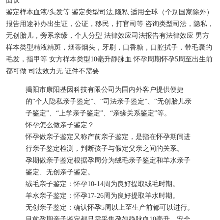
面议
鉴定样本
血液/头发等
鉴定类型
司法,隐私
适用
全球（个别国家除外）
报告用途
补办出生证，公证，移民，打官司等
咨询类型
司法，隐私，
无创胎儿，旁系亲缘，个人分型
法律效应
司法报告有法律效应
男方
样本类型
精液精斑，烟蒂烟头，牙刷，口香糖，口腔拭子，带毛囊的
毛发，指甲等
女方样本类型
10毫升静脉血
怀孕周期
怀孕5周至出生前
都可做
司法效力
无
证件
不需要
揭阳市康阳基因科技有限公司为国内外客户提供便捷
的“个人隐私亲子鉴定”、“司法亲子鉴定”、“无创胎儿亲
子鉴定”、“上学亲子鉴定”、“亲缘关系鉴定”等。
怀孕怎么做亲子鉴定？
怀孕做亲子鉴定又称产前亲子鉴定，是指在怀孕期间进
行亲子鉴定检测，判断孩子与假定父亲之间的关系。
孕期做亲子鉴定根据孕周分为绒毛亲子鉴定和羊水亲子
鉴定、无创亲子鉴定。
绒毛亲子鉴定：怀孕10-14周为良好提取绒毛时期。
羊水亲子鉴定：怀孕17-26周为良好提取羊水时期。
无创亲子鉴定：确认怀孕5周以上至生产前都可以进行。
目前孕期亲子鉴定都只需采集孕妇静脉血10毫升，安全