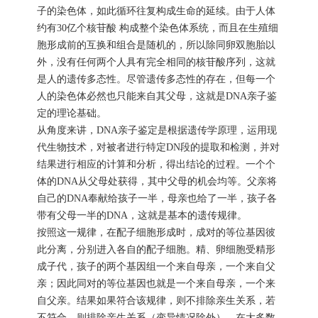
子的染色体，如此循环往复构成生命的延续。由于人体
约有30亿个核苷酸 构成整个染色体系统，而且在生殖细
胞形成前的互换和组合是随机的，所以除同卵双胞胎以
外，没有任何两个人具有完全相同的核苷酸序列，这就
是人的遗传多态性。尽管遗传多态性的存在，但每一个
人的染色体必然也只能来自其父母，这就是DNA亲子鉴
定的理论基础。
从角度来讲，DNA亲子鉴定是根据遗传学原理，运用现
代生物技术，对被者进行特定DN段的提取和检测，并对
结果进行相应的计算和分析，得出结论的过程。一个个
体的DNA从父母处获得，其中父母的机会均等。父亲将
自己的DNA奉献给孩子一半，母亲也给了一半，孩子各
带有父母一半的DNA，这就是基本的遗传规律。
按照这一规律，在配子细胞形成时，成对的等位基因彼
此分离，分别进入各自的配子细胞。精、卵细胞受精形
成子代，孩子的两个基因组一个来自母亲，一个来自父
亲；因此同对的等位基因也就是一个来自母亲，一个来
自父亲。结果如果符合该规律，则不排除亲生关系，若
不符合，则排除亲生关系（变异情况除外）。在大多数