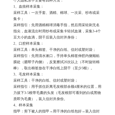
个人隐私亲子主要有四种方法：
1、血痕样本采集：
采样工具：一次手套、酒精、棉球、一次采、纱布或采
集卡；
采样指引：先用酒精棉球消毒手指，然后用采轻刺无名
指尖，血液流出时用纱布或采集卡轻拭血液，采集3-4个
豆大小的血滴，阴干后装入信封并身份；
2、口腔样本采集：
采样工具：单头棉签、干净的白纸、信封或塑封袋；
采样指引：先用清水漱口，手持单头棉签伸腔内侧颊粘
膜处（腮帮子内侧），反复擦拭20次以上（不时旋转棉
棒），取出棉签放在干净白纸上阴干（至少3根）。
3、毛发样本采集：
采样工具：干净的白纸、信封或塑封袋；
采样指引：用手抓住距离毛发根部余额4厘米的位置，用
力拔下3-5根带毛囊的头发（毛发根部可看到的白或黑物
质即为毛囊），装入信封并身份。
4、样本采集
指甲：剪下被人的指甲→用干净的白纸包好→装入信封