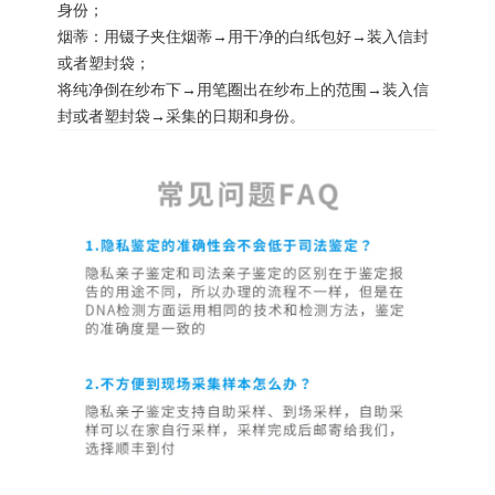
身份；
烟蒂：用镊子夹住烟蒂→用干净的白纸包好→装入信封
或者塑封袋；
将纯净倒在纱布下→用笔圈出在纱布上的范围→装入信
封或者塑封袋→采集的日期和身份。