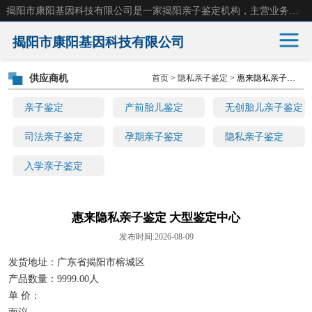
揭阳市康阳基因科技有限公司是一家揭阳亲子鉴定机构，主营业务：揭阳dna亲子鉴定、无创产前亲子鉴定等。揭阳哪里可以做亲子鉴定？揭阳亲子鉴定中心在哪里？地址：广东省 揭阳市榕城区东山街道 岐山大道创鸿万业广场南楼十楼。
揭阳市康阳基因科技有限公司
供应商机
首页
>
隐私亲子鉴定
> 惠来隐私亲子鉴定 大型鉴定中心
亲子鉴定
产前胎儿鉴定
亲子鉴定
产前胎儿鉴定
无创胎儿亲子鉴定
无创胎儿亲子鉴定
司法亲子鉴定
司法亲子鉴定
孕期亲子鉴定
隐私亲子鉴定
入学亲子鉴定
孕期亲子鉴定
隐私亲子鉴定
入学亲子鉴定
惠来隐私亲子鉴定 大型鉴定中心
发布时间:2026-08-09
发货地址：广东省揭阳市榕城区
产品数量：9999.00人
单 价：