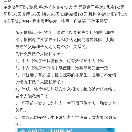
面议
鉴定类型
司法,隐私
鉴定样本
血液/头发等
牙刷亲子鉴定
1
头发
1-3天
牙刷
1-3天
指甲
1-3天
烟头
1-3天
口腔粘膜
1-3天
机构名称
惠州瑞华DN
A亲子鉴定中心
样本类型
头发、指甲、血液等
证件
不需要
亲子是指运用生物学、遗传学以及有关学科的理论和技
术，根据遗传性状在子代和亲代之间的遗传规律，判断
被控的父母和子女之间是否亲生关系的。
为什么要做个人隐私亲子：
1、个人隐私亲子私密较强，可有效保护个人隐私；
2、个人隐私亲子申请手续便捷，准确率与完全一致；
3、怀疑妻子有外遇，担心抚养的非亲生，在妻子不知情
的情况下做个人隐私亲子；
4、外貌、格等特征和双方出入很大，担心被产房抱错，
做个人隐私亲子；
5、怀孕前与丈夫以外的人，生下后不像丈夫，和丈夫的
关系；
6、女方未婚先孕，生下后男方不肯负责，女方要求做亲
子。