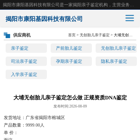
揭阳市康阳基因科技有限公司是一家揭阳亲子鉴定机构，主营业务：揭阳dna亲子鉴定、无创产前亲子鉴定等。揭阳哪里可以做亲子鉴定？揭阳亲子鉴定中心在哪里？地址：广东省 揭阳市榕城区东山街道 岐山大道创鸿万业广场南楼十楼。
揭阳市康阳基因科技有限公司
供应商机
首页
>
无创胎儿亲子鉴定
> 大埔无创胎儿亲子鉴定怎么做 正规资质DNA鉴定
亲子鉴定
产前胎儿鉴定
亲子鉴定
产前胎儿鉴定
无创胎儿亲子鉴定
无创胎儿亲子鉴定
司法亲子鉴定
司法亲子鉴定
孕期亲子鉴定
隐私亲子鉴定
入学亲子鉴定
孕期亲子鉴定
隐私亲子鉴定
入学亲子鉴定
大埔无创胎儿亲子鉴定怎么做 正规资质DNA鉴定
发布时间:2026-08-09
发货地址：广东省揭阳市榕城区
产品数量：9999.00人
单 价：