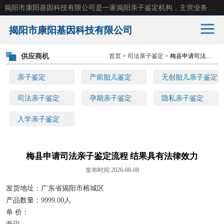
揭阳市康阳基因科技有限公司是一家揭阳亲子鉴定机构，主营业务：揭阳dna亲子鉴定、无创产前亲子鉴定等。揭阳哪里可以做亲子鉴定？揭阳亲子鉴定中心在哪里？地址：广东省 揭阳市榕城区东山街道 岐山大道创鸿万业广场南楼十楼。
揭阳市康阳基因科技有限公司
供应商机
首页
>
司法亲子鉴定
> 梅县申请司法亲子鉴定流程 结果具有法律效力
亲子鉴定
产前胎儿鉴定
亲子鉴定
产前胎儿鉴定
无创胎儿亲子鉴定
无创胎儿亲子鉴定
司法亲子鉴定
司法亲子鉴定
孕期亲子鉴定
隐私亲子鉴定
入学亲子鉴定
孕期亲子鉴定
隐私亲子鉴定
入学亲子鉴定
梅县申请司法亲子鉴定流程 结果具有法律效力
发布时间:2026-08-08
发货地址：广东省揭阳市榕城区
产品数量：9999.00人
单 价：