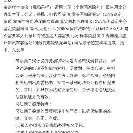
面议
鉴定样本
血痕（现场采样）
适用
全球（个别国家除外）
报告用途
补
办出生证，公证，移民，打官司等
资质
法医物证鉴定（DNA鉴定）
资质
权威性
可司法厅联网查询
鉴定机构
赤峰粤泰DNA亲子鉴定中心
鉴定类型
司法,隐私,无创胎儿
实验室资质
法医物证
认证
CNAS认证
是
否需要本人到场
所有被鉴定人都需要到场
样本类型
血痕
办理地点
惠
州新汽车客运站10楼(莞惠轻轨龙丰站)
司法亲子鉴定样本
血液、指
甲、头发等
司法亲子活动必须遵循诉讼法及有关司法解释进行，程
序违法的结论不能成为材料。要做到：主体合法，材料
合法，程序合法，步骤合法，方法、标准合法。必须由
相关机构出具委托书，经过一系列司法公证程序所完成
的，才叫，并只作为法庭证据使用，亲子结论必须接受
法庭质证方为有效。
司法亲子鉴定特点：
司法亲子鉴定的受理程序非常严谨，以确保结果的准
确、真实、公正、有效。
(1)被人必须亲自到现场办理实名委托;
(2)被人必须提供本人真实有效的件;