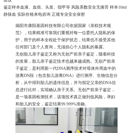
面议
鉴定样本
血液、血痕、头发、指甲等
风险系数
安全无痛苦
样本
10ml
静脉血
实际价格
来电咨询
正规专业
安全保密
揭阳市康阳基因科技有限公司依据国家《亲权技术规
范》，结果精准可靠我们重视对每一位委托人隐私的保
护，用于的样本全程处于保护状态，结果也不接受其他
任何部门及个人查询，无须担心个人隐私的暴露。
无创胎儿亲子鉴定又称为无创产前亲子鉴定，随着科技
的发展，胎儿亲子鉴定技术也越来越成熟。无创产前亲
子鉴定，是利用新一代DNA测序技术对母体外周血中的
游离DN段（包含胎儿游离DNA）进行测序、生物信息分
析，从中得到胎儿的遗传信息，并与假定父亲的DNA信
息进行比对，实现确认亲子关系。无创产前亲子鉴定，
是一项基因检测技术，该项技术真正做到低风险，孕妇
和胎儿的安全，鉴定结果99.999%准确。