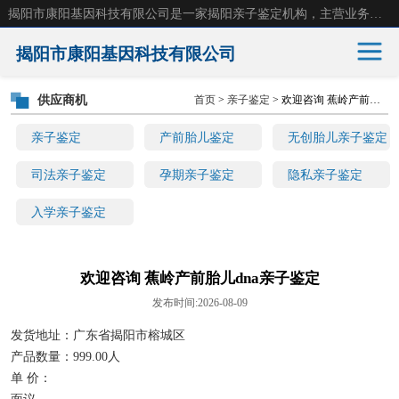
揭阳市康阳基因科技有限公司是一家揭阳亲子鉴定机构，主营业务：揭阳dna亲子鉴定、无创产前亲子鉴定等。揭阳哪里可以做亲子鉴定？揭阳亲子鉴定中心在哪里？地址：广东省 揭阳市榕城区东山街道 岐山大道创鸿万业广场南楼十楼。
揭阳市康阳基因科技有限公司
供应商机
首页
>
亲子鉴定
> 欢迎咨询 蕉岭产前胎儿dna亲子鉴定
亲子鉴定
产前胎儿鉴定
亲子鉴定
产前胎儿鉴定
无创胎儿亲子鉴定
无创胎儿亲子鉴定
司法亲子鉴定
司法亲子鉴定
孕期亲子鉴定
隐私亲子鉴定
入学亲子鉴定
孕期亲子鉴定
隐私亲子鉴定
入学亲子鉴定
欢迎咨询 蕉岭产前胎儿dna亲子鉴定
发布时间:2026-08-09
发货地址：广东省揭阳市榕城区
产品数量：999.00人
单 价：