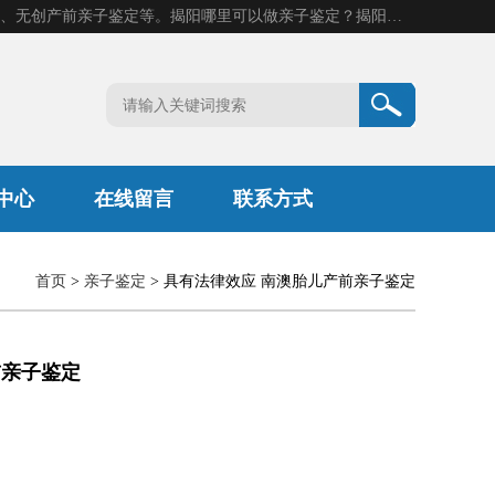
揭阳市康阳基因科技有限公司是一家揭阳亲子鉴定机构，主营业务：揭阳dna亲子鉴定、无创产前亲子鉴定等。揭阳哪里可以做亲子鉴定？揭阳亲子鉴定中心在哪里？地址：广东省 揭阳市榕城区东山街道 岐山大道创鸿万业广场南楼十楼。
中心
在线留言
联系方式
首页
>
亲子鉴定
> 具有法律效应 南澳胎儿产前亲子鉴定
前亲子鉴定