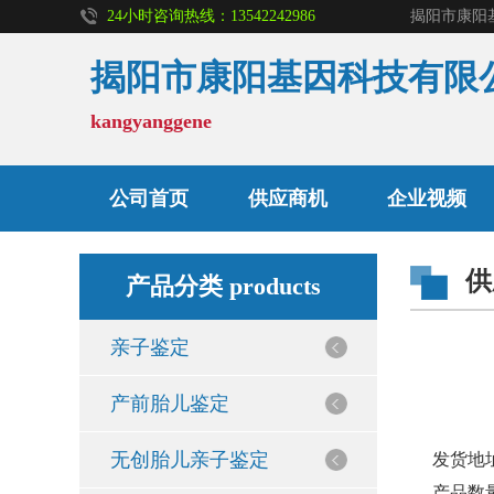
24小时咨询热线：13542242986
揭阳市康阳基因科技有限
kangyanggene
亲子鉴定
公司首页
供应商机
企业视频
供
无创胎儿亲子鉴定
产品分类 products
亲子鉴定
孕期亲子鉴定
产前胎儿鉴定
入学亲子鉴定
无创胎儿亲子鉴定
发货地
产品数量