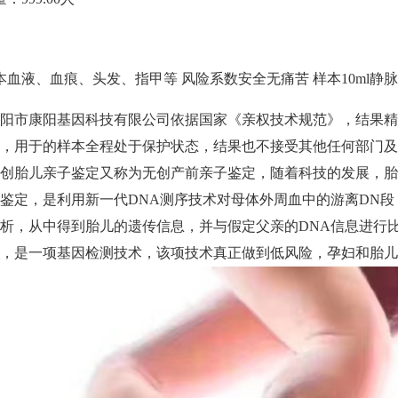
本
血液、血痕、头发、指甲等
风险系数
安全无痛苦
样本
10ml静
阳市康阳基因科技有限公司依据国家《亲权技术规范》，结果精
，用于的样本全程处于保护状态，结果也不接受其他任何部门及
创胎儿亲子鉴定又称为无创产前亲子鉴定，随着科技的发展，胎
鉴定，是利用新一代DNA测序技术对母体外周血中的游离DN段
析，从中得到胎儿的遗传信息，并与假定父亲的DNA信息进行
，是一项基因检测技术，该项技术真正做到低风险，孕妇和胎儿的安