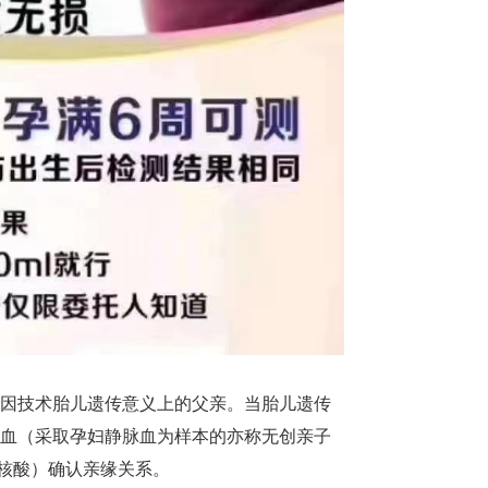
因技术胎儿遗传意义上的父亲。当胎儿遗传
血（采取孕妇静脉血为样本的亦称无创亲子
糖核酸）确认亲缘关系。