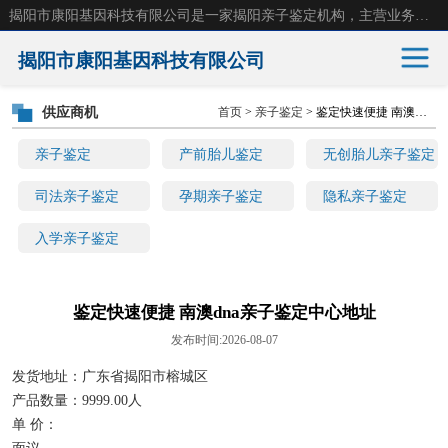
揭阳市康阳基因科技有限公司是一家揭阳亲子鉴定机构，主营业务：揭阳dna亲子鉴定、无创产前亲子鉴定等。揭阳哪里可以做亲子鉴定？揭阳亲子鉴定中心在哪里？地址：广东省 揭阳市榕城区东山街道 岐山大道创鸿万业广场南楼十楼。
揭阳市康阳基因科技有限公司
供应商机
首页
>
亲子鉴定
> 鉴定快速便捷 南澳dna亲子鉴定中心地址
亲子鉴定
产前胎儿鉴定
亲子鉴定
产前胎儿鉴定
无创胎儿亲子鉴定
无创胎儿亲子鉴定
司法亲子鉴定
司法亲子鉴定
孕期亲子鉴定
隐私亲子鉴定
入学亲子鉴定
孕期亲子鉴定
隐私亲子鉴定
入学亲子鉴定
鉴定快速便捷 南澳dna亲子鉴定中心地址
发布时间:2026-08-07
发货地址：广东省揭阳市榕城区
产品数量：9999.00人
单 价：