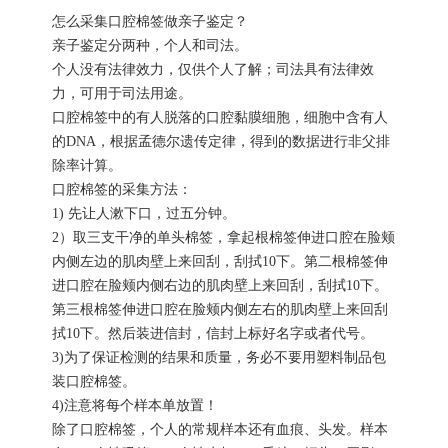
怎么采集口腔棉签做亲子鉴定？
亲子鉴定分两种，个人和司法。
个人没有法律效力，仅供个人了解；司法具有法律效
力，可用于司法用途。
口腔棉签中的有人脱落的口腔黏膜细胞，细胞中含有人
的DNA，根据孟德尔遗传定律，得到的数据进行非父排
除率计算。
口腔棉签的采集方法：
1) 先让人漱下口，过五分钟。
2）取三支干净的单头棉签，拿起根棉签伸进口腔在脸颊
内侧左边的肌肉壁上来回刮，刮拭10下。第二根棉签伸
进口腔在脸颊内侧右边的肌肉壁上来回刮，刮拭10下。
第三根棉签伸进口腔在脸颊内侧左右的肌肉壁上来回刮
拭10下。然后装进信封，信封上标好名字或者代号。
3)为了保证检测的结果和质量，务必不要用塑料制品包
装口腔棉签。
4)注意将每个样本单放置！
除了口腔棉签，个人的常规样本还有血痕、头发。样本