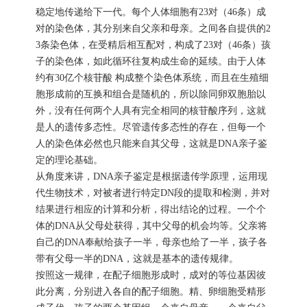
稳定地传递给下一代。每个人体细胞有23对（46条）成
对的染色体，其分别来自父亲和母亲。之间各自提供的2
3条染色体，在受精后相互配对，构成了23对（46条）孩
子的染色体，如此循环往复构成生命的延续。由于人体
约有30亿个核苷酸 构成整个染色体系统，而且在生殖细
胞形成前的互换和组合是随机的，所以除同卵双胞胎以
外，没有任何两个人具有完全相同的核苷酸序列，这就
是人的遗传多态性。尽管遗传多态性的存在，但每一个
人的染色体必然也只能来自其父母，这就是DNA亲子鉴
定的理论基础。
从角度来讲，DNA亲子鉴定是根据遗传学原理，运用现
代生物技术，对被者进行特定DN段的提取和检测，并对
结果进行相应的计算和分析，得出结论的过程。一个个
体的DNA从父母处获得，其中父母的机会均等。父亲将
自己的DNA奉献给孩子一半，母亲也给了一半，孩子各
带有父母一半的DNA，这就是基本的遗传规律。
按照这一规律，在配子细胞形成时，成对的等位基因彼
此分离，分别进入各自的配子细胞。精、卵细胞受精形