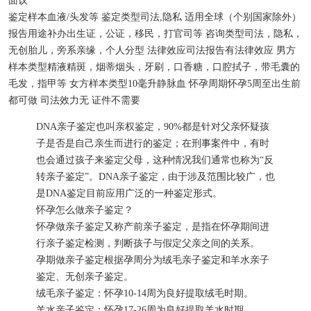
面议
鉴定样本
血液/头发等
鉴定类型
司法,隐私
适用
全球（个别国家除外）
报告用途
补办出生证，公证，移民，打官司等
咨询类型
司法，隐私，
无创胎儿，旁系亲缘，个人分型
法律效应
司法报告有法律效应
男方
样本类型
精液精斑，烟蒂烟头，牙刷，口香糖，口腔拭子，带毛囊的
毛发，指甲等
女方样本类型
10毫升静脉血
怀孕周期
怀孕5周至出生前
都可做
司法效力
无
证件
不需要
DNA亲子鉴定也叫亲权鉴定，90%都是针对父亲怀疑孩
子是否是自己亲生而进行的鉴定；在刑事案件中，有时
也会通过孩子来鉴定父母，这种情况我们通常也称为“反
转亲子鉴定”。DNA亲子鉴定，由于涉及范围比较广，也
是DNA鉴定目前应用广泛的一种鉴定形式。
怀孕怎么做亲子鉴定？
怀孕做亲子鉴定又称产前亲子鉴定，是指在怀孕期间进
行亲子鉴定检测，判断孩子与假定父亲之间的关系。
孕期做亲子鉴定根据孕周分为绒毛亲子鉴定和羊水亲子
鉴定、无创亲子鉴定。
绒毛亲子鉴定：怀孕10-14周为良好提取绒毛时期。
羊水亲子鉴定：怀孕17-26周为良好提取羊水时期。