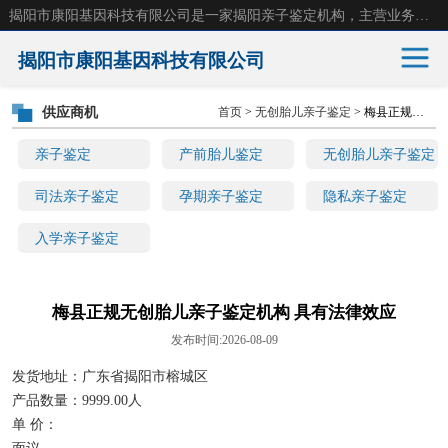
揭阳市康阳基因科技有限公司是一家揭阳亲子鉴定机构，主营业务：揭阳dna亲子鉴定、无创产前亲子鉴定等。揭阳哪里可以做亲子鉴定？揭阳亲子鉴定中心在哪里？地址：广东省 揭阳市榕城区东山街道 岐山大道创鸿万业广场南楼十楼。
揭阳市康阳基因科技有限公司
供应商机
首页
>
无创胎儿亲子鉴定
> 梅县正规无创胎儿亲子鉴定机构 具有法律效应
亲子鉴定
产前胎儿鉴定
亲子鉴定
产前胎儿鉴定
无创胎儿亲子鉴定
无创胎儿亲子鉴定
司法亲子鉴定
司法亲子鉴定
孕期亲子鉴定
隐私亲子鉴定
入学亲子鉴定
孕期亲子鉴定
隐私亲子鉴定
入学亲子鉴定
梅县正规无创胎儿亲子鉴定机构 具有法律效应
发布时间:2026-08-09
发货地址：广东省揭阳市榕城区
产品数量：9999.00人
单 价：