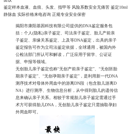
面议
鉴定样本
血液、血痕、头发、指甲等
风险系数
安全无痛苦
鉴定
10ml
静脉血
实际价格
来电咨询
正规专业
安全保密
揭阳市康阳基因科技有限公司提供的DNA鉴定服务包
括：个人(隐私)亲子鉴定、司法亲子鉴定、胎儿产前亲
子鉴定、亲缘关系鉴定、上及等DNA鉴定，出具的亲子
鉴定报告可作为立司法鉴定依据，全球通用，被国内外
公检法部门所认可和解读，广泛应用于留学、公证证
据、申报等领域。
无创胎儿亲子鉴定也称“无创产前亲子鉴定”、“无创胚胎
期亲子鉴定”、“无创孕期亲子鉴定”，是利用新一代DNA
测序技术对母体外周血中的游离DN段（包含胎儿游离D
NA）进行测序、生物信息分析，从中得到胎儿的遗传信
息来确认亲子关系。相较于常规胎儿亲子鉴定需通过手
术方可获得胎儿DNA，无创胎儿亲子鉴定只需抽取孕妇
外周血即可。