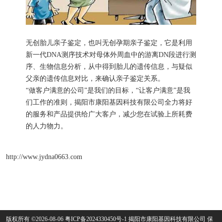
无创胎儿亲子鉴定，也叫无创孕期亲子鉴定，它是利用
新一代DNA测序技术对母体外周血中的游离DN段进行测
序、生物信息分析，从中得到胎儿的遗传信息，与疑似
父亲的遗传信息对比，来确认亲子鉴定关系。
“做客户满意的公司”是我们的目标，“让客户满意”是我
们工作的准则，揭阳市康阳基因科技有限公司全力将好
的服务和产品提供给广大客户，减少您在试验上所耗费
的人力物力。
http://www.jydna0663.com
版权所有 ©2026-08-06
粤ICP备2024330450号-1
揭阳市康阳基因科技有限公司
保