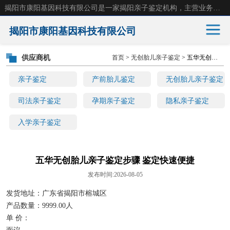
揭阳市康阳基因科技有限公司是一家揭阳亲子鉴定机构，主营业务：揭阳dna亲子鉴定、无创产前亲子鉴定等。揭阳哪里可以做亲子鉴定？揭阳亲子鉴定中心在哪里？地址：广东省 揭阳市榕城区东山街道 岐山大道创鸿万业广场南楼十楼。
揭阳市康阳基因科技有限公司
供应商机
首页
>
无创胎儿亲子鉴定
> 五华无创胎儿亲子鉴定步骤 鉴定快速便捷
亲子鉴定
产前胎儿鉴定
亲子鉴定
产前胎儿鉴定
无创胎儿亲子鉴定
无创胎儿亲子鉴定
司法亲子鉴定
司法亲子鉴定
孕期亲子鉴定
隐私亲子鉴定
入学亲子鉴定
孕期亲子鉴定
隐私亲子鉴定
入学亲子鉴定
五华无创胎儿亲子鉴定步骤 鉴定快速便捷
发布时间:2026-08-05
发货地址：广东省揭阳市榕城区
产品数量：9999.00人
单 价：