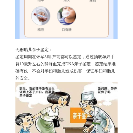
无创胎儿亲子鉴定：
鉴定周期在怀孕5周-产前都可以鉴定，通过抽取孕妇手
臂10毫升左右的静脉血完成DNA亲子鉴定，鉴定结果准
确有效，不会对孕妇和胎儿造成伤害，保证孕妇和胎儿
的安全。