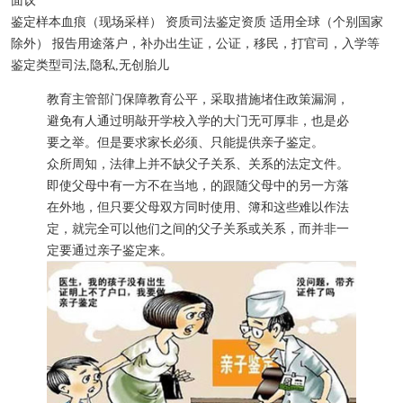
面议
鉴定样本
血痕（现场采样）
资质
司法鉴定资质
适用
全球（个别国家
除外）
报告用途
落户，补办出生证，公证，移民，打官司，入学等
鉴定类型
司法,隐私,无创胎儿
教育主管部门保障教育公平，采取措施堵住政策漏洞，
避免有人通过明敲开学校入学的大门无可厚非，也是必
要之举。但是要求家长必须、只能提供亲子鉴定。
众所周知，法律上并不缺父子关系、关系的法定文件。
即使父母中有一方不在当地，的跟随父母中的另一方落
在外地，但只要父母双方同时使用、簿和这些难以作法
定，就完全可以他们之间的父子关系或关系，而并非一
定要通过亲子鉴定来。