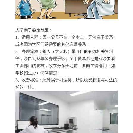
入学亲子鉴定范围：
1、适用人群：因与父母不在一个本上，无法亲子关系；
或者因为学区问题需要的其他亲属关系；
2、办理流程：被人（大人和）带各自的有效相关资料
等，亲自到我单位办理手续。至于做单亲还是双亲要看
主管部门的要求，故在做亲子之前，要向主管部门（如
学校招生办）询问清楚；
3、收费标准：此种属于司法类，所以收费标准与司法的
和的一样。