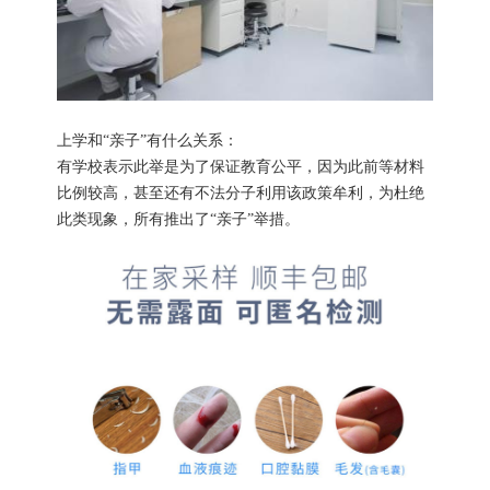
上学和“亲子”有什么关系：
有学校表示此举是为了保证教育公平，因为此前等材料
比例较高，甚至还有不法分子利用该政策牟利，为杜绝
此类现象，所有推出了“亲子”举措。