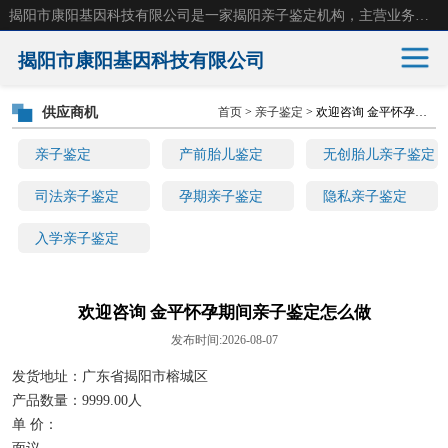
揭阳市康阳基因科技有限公司是一家揭阳亲子鉴定机构，主营业务：揭阳dna亲子鉴定、无创产前亲子鉴定等。揭阳哪里可以做亲子鉴定？揭阳亲子鉴定中心在哪里？地址：广东省 揭阳市榕城区东山街道 岐山大道创鸿万业广场南楼十楼。
揭阳市康阳基因科技有限公司
供应商机
首页
>
亲子鉴定
> 欢迎咨询 金平怀孕期间亲子鉴定怎么做
亲子鉴定
产前胎儿鉴定
亲子鉴定
产前胎儿鉴定
无创胎儿亲子鉴定
无创胎儿亲子鉴定
司法亲子鉴定
司法亲子鉴定
孕期亲子鉴定
隐私亲子鉴定
入学亲子鉴定
孕期亲子鉴定
隐私亲子鉴定
入学亲子鉴定
欢迎咨询 金平怀孕期间亲子鉴定怎么做
发布时间:2026-08-07
发货地址：广东省揭阳市榕城区
产品数量：9999.00人
单 价：