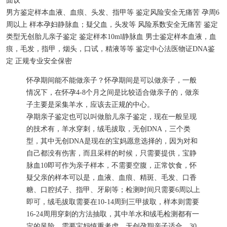
面议
男方鉴定样本
血液、血痕、头发、指甲等
鉴定风险
安全无痛苦
孕周
6
周以上
样本
孕妇静脉血；疑父血，头发等
风险系数
安全无痛苦
鉴定
类型
无创胎儿亲子鉴定
鉴定样本
10ml静脉血
男士鉴定样本
血液，血
痕，毛发，指甲，烟头，口试，精液等等
鉴定中心
法医物证DNA鉴
定
正规专业
安全保密
怀孕期间能不能做亲子？怀孕期间是可以做亲子，一般
情况下，在怀孕4-8个月之间是比较适合做亲子的，做亲
子主要是采集羊水，应该去正规的中心。
孕期亲子鉴定也可以叫做胎儿亲子鉴定，现在一般呈现
的技术有，羊水穿刺，绒毛拔取，无创DNA，三个类
型，其中无创DNA是现在的宝妈愿意选择的，因为对和
自己都没有伤害，而且采样的时候，只需要提供，宝静
脉血10即可作为亲子样本，不需要空腹，正常饮食，怀
疑父亲的样本可以是，血液、血痕、精斑、毛发、口香
糖、口腔拭子、指甲、牙刷等；检测时间只需要6周以上
即可，绒毛拔取需要在10-14周到三甲拔取，样本则需要
16-24周用穿刺的方法抽取，其中羊水和绒毛检测都有一
定的风险，需要宝妈慎重考虑，无创孕期亲子适合，30