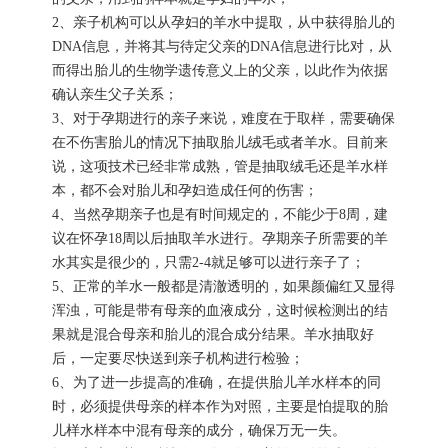
2、亲子机构可以从孕妇的羊水中提取，从中获得胎儿的
DNA信息，并将其与待定父亲的DNA信息进行比对，从
而得出胎儿的生物学遗传意义上的父亲，以此作为依据
确认亲生父子关系；
3、对于孕期进行的亲子来说，难度在于取样，需要确保
在不伤害胎儿的情况下抽取胎儿绒毛或者羊水。目前来
说，这项技术已经非常成熟，管是抽取绒毛还是羊水样
本，都不会对胎儿和孕妇造成任何的伤害；
4、当然孕期亲子也是有时间规定的，不能少于8周，建
议在怀孕18周以后抽取羊水进行。孕期亲子所需要的羊
水其实是很少的，只需2-4就足够可以进行亲子了；
5、正常的羊水一般都是清澈透明的，如果颜偏红又显得
浑浊，可能是带有母亲的血液成分，这时候检测出的结
果就是混合母亲和胎儿的混合成分结果。羊水抽取好
后，一定要尽快送到亲子机构进行检验；
6、为了进一步提高的准确，在提供胎儿羊水样本的同
时，必须提供母亲的样本作为对照，主要是怕提取的胎
儿样水样本中混有母亲的成分，确保万无一失。