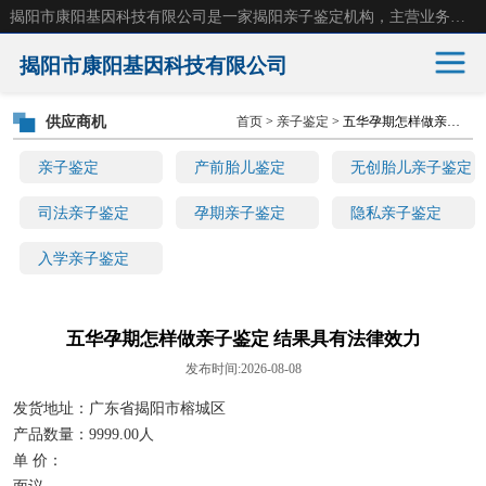
揭阳市康阳基因科技有限公司是一家揭阳亲子鉴定机构，主营业务：揭阳dna亲子鉴定、无创产前亲子鉴定等。揭阳哪里可以做亲子鉴定？揭阳亲子鉴定中心在哪里？地址：广东省 揭阳市榕城区东山街道 岐山大道创鸿万业广场南楼十楼。
揭阳市康阳基因科技有限公司
供应商机
首页
>
亲子鉴定
> 五华孕期怎样做亲子鉴定 结果具有法律效力
亲子鉴定
产前胎儿鉴定
亲子鉴定
产前胎儿鉴定
无创胎儿亲子鉴定
无创胎儿亲子鉴定
司法亲子鉴定
司法亲子鉴定
孕期亲子鉴定
隐私亲子鉴定
入学亲子鉴定
孕期亲子鉴定
隐私亲子鉴定
入学亲子鉴定
五华孕期怎样做亲子鉴定 结果具有法律效力
发布时间:2026-08-08
发货地址：广东省揭阳市榕城区
产品数量：9999.00人
单 价：