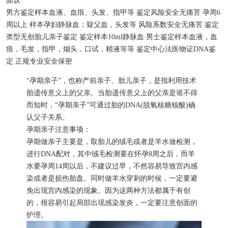
面议
男方鉴定样本
血液、血痕、头发、指甲等
鉴定风险
安全无痛苦
孕周
6
周以上
样本
孕妇静脉血；疑父血，头发等
风险系数
安全无痛苦
鉴定
类型
无创胎儿亲子鉴定
鉴定样本
10ml静脉血
男士鉴定样本
血液，血
痕，毛发，指甲，烟头，口试，精液等等
鉴定中心
法医物证DNA鉴
定
正规专业
安全保密
“孕期亲子”，也称产前亲子、胎儿亲子，是指利用技术
胎遗传意义上的父亲。当胎遗传意义上的父亲是谁不得
而知时，“孕期亲子”可通过胎的DNA(脱氧核糖核酸)确
认父子关系。
孕期亲子注意事项：
孕期做亲子主要是，取胎儿的绒毛或者是羊水做检测，
进行DNA配对，其中绒毛检测要在怀孕8周之后，而羊
水要孕周14周以后，不建议过早，不然容易导致宫内感
染或者是损伤胎盘。同时做羊水穿刺的时候，一定要避
免出现宫内感染的现象。因为这两种方法都属于有创
的，很容易引起局部出现感染发炎，一定要注意创面的
护理。